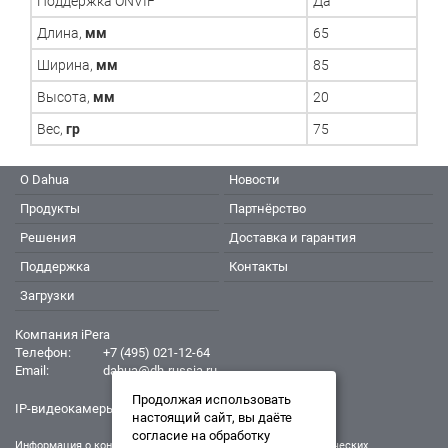
Поддержка ONVIF
Да
Длина,
мм
65
Ширина,
мм
85
Высота,
мм
20
Вес,
гр
75
О Dahua
Новости
Продукты
Партнёрство
Решения
Доставка и гарантия
Поддержка
Контакты
Загрузки
Компания iPera
Телефон:
+7 (495) 021-12-64
Email:
dahua@dh-russia.ru
Продолжая использовать
IP-видеокамеры Dahua - Дахуа
настоящий сайт, вы даёте
согласие на обработку
Информация о конкретном товаре, его внешнем виде и технических