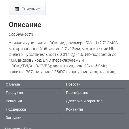
Описание
Описание
Особенности
Уличная купольная HDCVI-видеокамера 5Мп; 1/2.7" CMOS;
моторизованный объектив 2.7~12мм; механический ИК-
фильтр; чувствительность 0.01лк@F1.6; ИК-подсветка до
40м; видеовыход: BNC (переключаемый
HDCVI/TVI/AHD/CVBS); частота кадров: 25к/c@5Мп;
защита: IP67; питание: 12В(DC); корпус: металл, пластик;
О Dahua
Новости
Продукты
Партнёрство
Решения
Доставка и гарантия
Поддержка
Контакты
Загрузки
Компания iPera