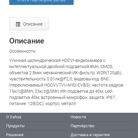
Описание
Описание
Особенности
Уличная цилиндрическая HDCVI-видеокамера с
интеллектуальной двойной подсветкой 8Мп; CMOS;
объектив 2.8мм; механический ИК-фильтр; WDR(120дБ);
чувствительность 0.01лк@F2.0; видеовыход: BNC
(переключаемый HDCVI/TVI/AHD/CVBS); частота кадров:
15к/c@8Мп; 25к/c@5Мп; ИК-подсветка до 40м, Led-
подсветка 40м; встроенный микрофон; защита: IP67;
питание: 12В(DC); корпус: металл
О Dahua
Новости
Продукты
Партнёрство
Решения
Доставка и гарантия