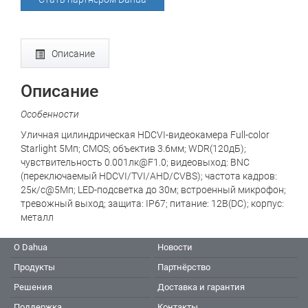
Описание
Описание
Особенности
Уличная цилиндрическая HDCVI-видеокамера Full-color
Starlight 5Mп; CMOS; объектив 3.6мм; WDR(120дБ);
чувствительность 0.001лк@F1.0; видеовыход: BNC
(переключаемый HDCVI/TVI/AHD/CVBS); частота кадров:
25к/c@5Мп; LED-подсветка до 30м; встроенный микрофон;
тревожный выход; защита: IP67; питание: 12В(DC); корпус:
металл
О Dahua
Новости
Продукты
Партнёрство
Решения
Доставка и гарантия
Поддержка
Контакты