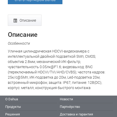
Описание
Описание
Особенности
Уличная цилиндрическая HDCVI-видеокамера с
интеллектуальной двойной подсветкой 5Мп; CMOS;
объектив 2.8мм; механический ИК-фильтр;
чувствительность 0.05лк@F1.6; видеовыход: BNC
(переключаемый HDCVI/TVI/AHD/CVBS); частота кадров:
25к/c@5Мп; ИК-подсветка до 20м, Led-подсветка 20м;
встроенный микрофон; защита: IP67; питание: 12В(DC);
корпус: металл; конструкция быстрого монтажа
О Dahua
Новости
Продукты
Партнёрство
Решения
Доставка и гарантия