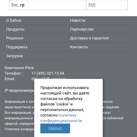
Вес,
гр
350
О Dahua
Новости
Продукты
Партнёрство
Решения
Доставка и гарантия
Поддержка
Контакты
Загрузки
Компания iPera
Телефон:
+7 (495) 021-12-64
Email:
dahua@dh-russia.ru
Продолжая использовать
IP-видеокамеры Dahua - Дахуа
настоящий сайт, вы даёте
согласие на обработку
Информация о конкретном товаре, его внешнем виде и технических
файлов "cookie" и
характеристиках может отличаться от реальных характеристик изделия.
персональных данных,
Вся информация, размещенная на данном интернет-ресурсе, носит
согласно
политике
информационный характер и ни при каких условиях не является публичной
конфиденциальности
.
офертой, определяемой положениями Статьи 437 (2) ГК РФ.
Хорошо
Политика конфиденциальности