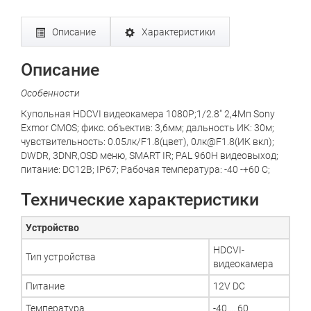
Описание
Характеристики
Описание
Особенности
Купольная HDCVI видеокамера 1080P;1/2.8" 2,4Mп Sony
Exmor CMOS; фикс. объектив: 3,6мм; дальность ИК: 30м;
чувствительность: 0.05лк/F1.8(цвет), 0лк@F1.8(ИК вкл);
DWDR, 3DNR,OSD меню, SMART IR; PAL 960H видеовыход;
питание: DC12В; IP67; Рабочая температура: -40 -+60 С;
Технические характеристики
Устройство
HDCVI-
Тип устройства
видеокамера
Питание
12V DC
Температура
-40 ... 60