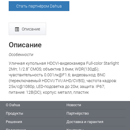
Стать партнёром Dahua
Описание
Описание
Особенности
Уличная купольная HDCVI-видеокамера Full-color Starlight
2Mп; 1/2.8” CMOS; объектив 3.6мм; WDR(130дБ);
чувствительность 0.001лк@F1.6; видеовыход: BNC
(переключаемый HDCVI/TVI/AHD/CVBS); частота кадров:
25к/с@1080p, LED-подсветка до 20м; защита: IP67;
питание: 12В(DC); корпус: металл, пластик
О Dahua
Новости
Продукты
Партнёрство
Решения
Доставка и гарантия