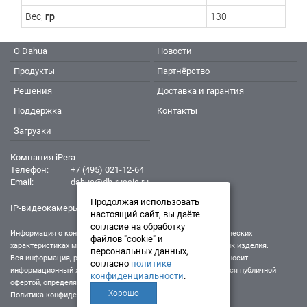
Вес,
гр
130
О Dahua
Новости
Продукты
Партнёрство
Решения
Доставка и гарантия
Поддержка
Контакты
Загрузки
Компания iPera
Телефон:
+7 (495) 021-12-64
Email:
dahua@dh-russia.ru
Продолжая использовать
IP-видеокамеры Dahua - Дахуа
настоящий сайт, вы даёте
согласие на обработку
Информация о конкретном товаре, его внешнем виде и технических
файлов "cookie" и
характеристиках может отличаться от реальных характеристик изделия.
персональных данных,
Вся информация, размещенная на данном интернет-ресурсе, носит
согласно
политике
информационный характер и ни при каких условиях не является публичной
конфиденциальности
.
офертой, определяемой положениями Статьи 437 (2) ГК РФ.
Хорошо
Политика конфиденциальности