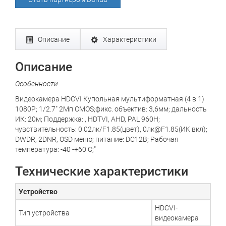
Описание
Характеристики
Описание
Особенности
Видеокамера HDCVI Купольная мультиформатная (4 в 1)
1080P; 1/2.7" 2Mп CMOS;фикс. объектив: 3,6мм; дальность
ИК: 20м; Поддержка: , HDTVI, AHD, PAL 960H;
чувствительность: 0.02лк/F1.85(цвет), 0лк@F1.85(ИК вкл);
DWDR, 2DNR, OSD меню; питание: DC12В; Рабочая
температура: -40 -+60 С;"
Технические характеристики
Устройство
HDCVI-
Тип устройства
видеокамера