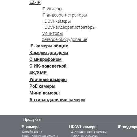
EZ-IP
IP-камеры
IP-видеорегистраторы
HDCVI-камеры
HDCVI-видеорегистраторы
Мониторы
Сетевое оборудование
IP-камеры общие
Камеры для дома
С микрофоном
С ИК-подсветкой
4K/8MP
Уличные камеры
PoE камеры
Мини камеры
Антивандальные камеры
Продукты
IP-камеры
HDCVI-камеры
IP-видеор
Онлайн серия
Цилиндрические камеры
Цилиндрические камеры
Купольные камеры