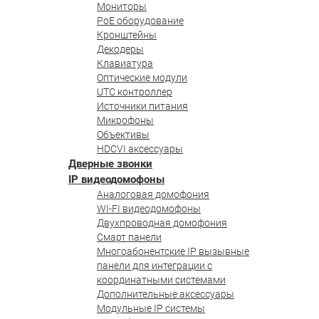
Мониторы
PoE оборудование
Кронштейны
Декодеры
Клавиатура
Оптические модули
UTC контроллер
Источники питания
Микрофоны
Объективы
HDCVI аксессуары
Дверные звонки
IP видеодомофоны
Аналоговая домофония
WI-FI видеодомофоны
Двухпроводная домофония
Смарт панели
Многоабонентские IP вызывные
панели для интеграции с
координатными системами
Дополнительные аксессуары
Модульные IP системы