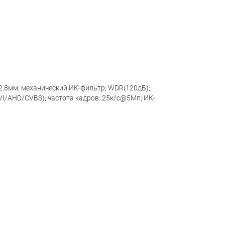
 2.8мм; механический ИК-фильтр; WDR(120дБ);
I/AHD/CVBS); частота кадров: 25к/c@5Мп; ИК-