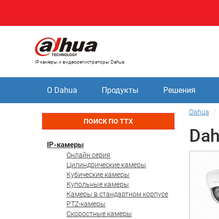
IP камеры и видеорегистраторы Dahua
О Dahua
Продукты
Решения
Dahua
ПОИСК ПО ТТХ
Da
IP-камеры
Онлайн серия
Цилиндрические камеры
Кубические камеры
Купольные камеры
Камеры в стандартном корпусе
PTZ-камеры
Скоростные камеры