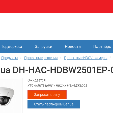
Поддержка
Загрузки
Новости
Партнёрс
Продукты
Проектные решения
Проектные HDCVI-камеры
hua DH-HAC-HDBW2501EP-
Ожидается.
Уточняйте цену у наших менеджеров
Запросить цену
Стать партнёром Dahua