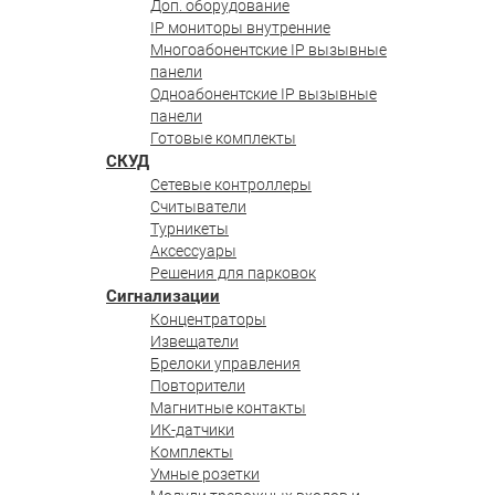
Доп. оборудование
IP мониторы внутренние
Многоабонентские IP вызывные
панели
Одноабонентские IP вызывные
панели
Готовые комплекты
СКУД
Сетевые контроллеры
Считыватели
Турникеты
Аксессуары
Решения для парковок
Сигнализации
Концентраторы
Извещатели
Брелоки управления
Повторители
Магнитные контакты
ИК-датчики
Комплекты
Умные розетки