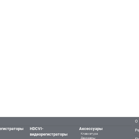
О
егистраторы
HDCVI-
Аксессуары
Р
видеорегистраторы
Клавиатура
Декодеры