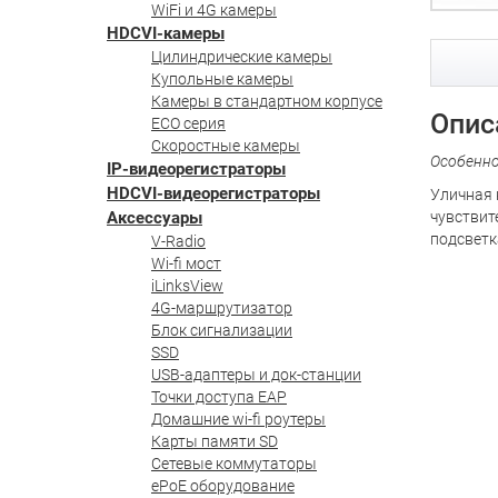
WiFi и 4G камеры
HDCVI-камеры
Цилиндрические камеры
Купольные камеры
Камеры в стандартном корпусе
Опис
ECO серия
Скоростные камеры
Особенн
IP-видеорегистраторы
HDCVI-видеорегистраторы
Уличная 
Аксессуары
чувствит
подсветка
V-Radio
Wi-fi мост
iLinksView
4G-маршрутизатор
Блок сигнализации
SSD
USB-адаптеры и док-станции
Точки доступа EAP
Домашние wi-fi роутеры
Карты памяти SD
Сетевые коммутаторы
ePoE оборудование