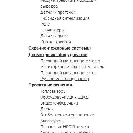
Модули тревожных входов и
выводов
Датчики протечки
Гибридная сигнализация
Реле
Клавиатуры
Датчики дыма
Кнопки тревоги
Охранно-пожарные системы
Досмотровое оборудование
Проходной металлодетектор с
мониторингом температуры тела
Проходной металлодетектор
Ручной металлодетектор
Проектные решения
Тепловизоры
Оборудование для ЕЦХД
Видеоконференции
Дроны
Отображение и управление
Аксессуары
Проектные HDCVI-камеры
Системы умного траффика