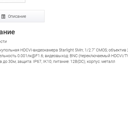
Описание
ание
ости
купольная HDCVI-видеокамера Starlight 5Мп; 1/2.7" CMOS; объектив
ельность 0.001лк@F1.6; видеовыход: BNC (переключаемый HDCVI/TV
 до 30м; защита: IP67, IK10; питание: 12В(DC); корпус: металл