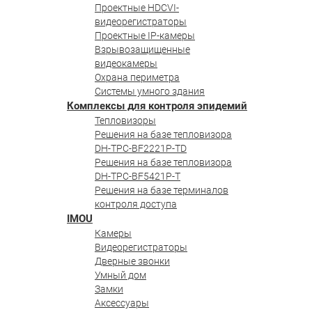
Проектные HDCVI-
видеорегистраторы
Проектные IP-камеры
Взрывозащищенные
видеокамеры
Охрана периметра
Системы умного здания
Комплексы для контроля эпидемий
Тепловизоры
Решения на базе тепловизора
DH-TPC-BF2221P-TD
Решения на базе тепловизора
DH-TPC-BF5421P-T
Решения на базе терминалов
контроля доступа
IMOU
Камеры
Видеорегистраторы
Дверные звонки
Умный дом
Замки
Аксессуары