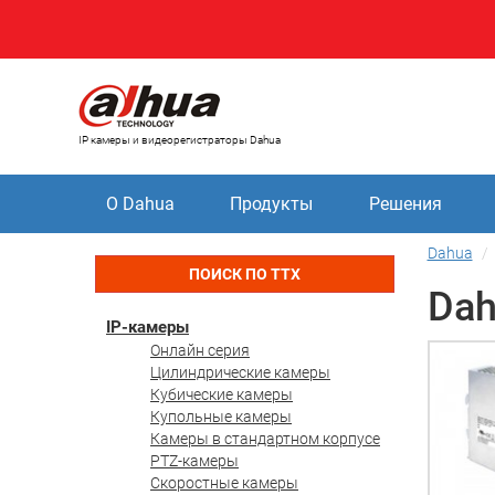
IP камеры и видеорегистраторы Dahua
О Dahua
Продукты
Решения
Dahua
ПОИСК ПО ТТХ
Da
IP-камеры
Онлайн серия
Цилиндрические камеры
Кубические камеры
Купольные камеры
Камеры в стандартном корпусе
PTZ-камеры
Скоростные камеры