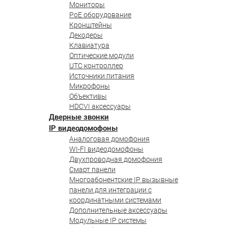
Мониторы
PoE оборудование
Кронштейны
Декодеры
Клавиатура
Оптические модули
UTC контроллер
Источники питания
Микрофоны
Объективы
HDCVI аксессуары
Дверные звонки
IP видеодомофоны
Аналоговая домофония
WI-FI видеодомофоны
Двухпроводная домофония
Смарт панели
Многоабонентские IP вызывные
панели для интеграции с
координатными системами
Дополнительные аксессуары
Модульные IP системы