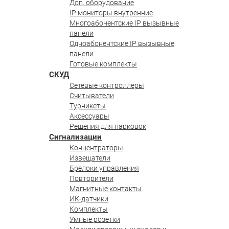
Доп. оборудование
IP мониторы внутренние
Многоабонентские IP вызывные
панели
Одноабонентские IP вызывные
панели
Готовые комплекты
СКУД
Сетевые контроллеры
Считыватели
Турникеты
Аксессуары
Решения для парковок
Сигнализации
Концентраторы
Извещатели
Брелоки управления
Повторители
Магнитные контакты
ИК-датчики
Комплекты
Умные розетки