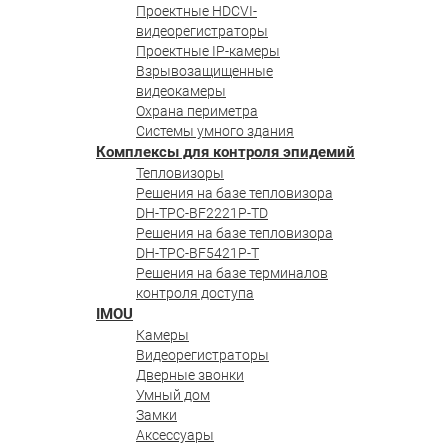
Проектные HDCVI-
видеорегистраторы
Проектные IP-камеры
Взрывозащищенные
видеокамеры
Охрана периметра
Системы умного здания
Комплексы для контроля эпидемий
Тепловизоры
Решения на базе тепловизора
DH-TPC-BF2221P-TD
Решения на базе тепловизора
DH-TPC-BF5421P-T
Решения на базе терминалов
контроля доступа
IMOU
Камеры
Видеорегистраторы
Дверные звонки
Умный дом
Замки
Аксессуары