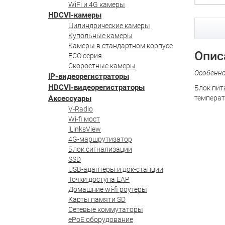
WiFi и 4G камеры
HDCVI-камеры
Цилиндрические камеры
Купольные камеры
Камеры в стандартном корпусе
Опис
ECO серия
Скоростные камеры
Особенн
IP-видеорегистраторы
HDCVI-видеорегистраторы
Блок пит
Аксессуары
температ
V-Radio
Wi-fi мост
iLinksView
4G-маршрутизатор
Блок сигнализации
SSD
USB-адаптеры и док-станции
Точки доступа EAP
Домашние wi-fi роутеры
Карты памяти SD
Сетевые коммутаторы
ePoE оборудование