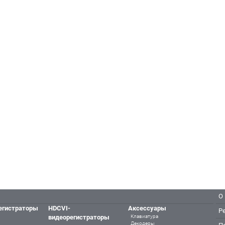
О
егистраторы
HDCVI-
Аксессуары
Р
видеорегистраторы
Клавиатура
Декодеры