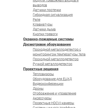
Модули тревожных входов и
выводов
Датчики протечки
Гибридная сигнализация
Реле
Клавиатуры
Датчики дыма
Кнопки тревоги
Охранно-пожарные системы
Досмотровое оборудование
Проходной металлодетектор с
мониторингом температуры тела
Проходной металлодетектор
Ручной металлодетектор
Проектные решения
Тепловизоры
Оборудование для ЕЦХД
Видеоконференции
Дроны
Отображение и управление
Аксессуары
Проектные HDCVI-камеры
Системы умного траффика