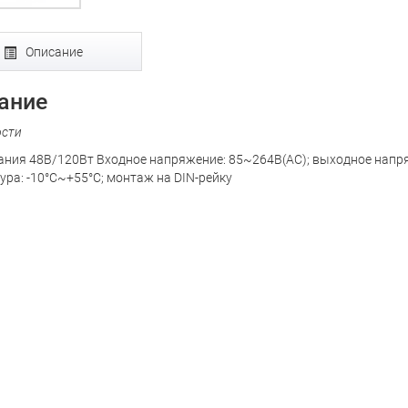
Описание
ание
ости
ания 48В/120Вт Входное напряжение: 85~264В(AC); выходное напряж
ура: -10°С~+55°С; монтаж на DIN-рейку