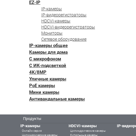
EZ-IP
IP-камеры
IP-видеорегистраторы
HDCVI-камеры
HDCVI-видеорегистраторы
Мониторы
Сетевое оборудование
IP-камеры общие
Камеры для дома
С микрофоном
С ИК-подсветкой
4K/8MP
Уличные камеры
PoE камеры
Мини камеры
Антивандальные камеры
Продукты
IP-камеры
HDCVI-камеры
IP-видеор
Онлайн серия
Цилиндрические камеры
Цилиндрические камеры
Купольные камеры