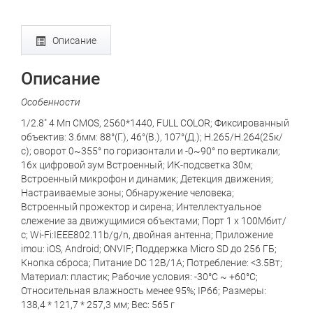
Описание
Описание
Особенности
1/2.8" 4 Мп CMOS, 2560*1440, FULL COLOR; Фиксированный
объектив: 3.6мм: 88°(Г.), 46°(В.), 107°(Д.); H.265/H.264(25к/
с); оворот 0~355° по горизонтали и -0~90° по вертикали;
16x цифровой зум Встроенный; ИК-подсветка 30м;
Встроенный микрофон и динамик; Детекция движения;
Настраиваемые зоны; Обнаружение человека;
Встроенный прожектор и сирена; Интеллектуальное
слежение за движущимися объектами; Порт 1 x 100Мбит/
с; Wi-Fi:IEEE802.11b/g/n, двойная антенна; Приложение
imou: iOS, Android; ONVIF; Поддержка Micro SD до 256 ГБ;
Кнопка сброса; Питание DC 12В/1A; Потребление: <3.5Вт;
Материал: пластик; Рабочие условия: -30°C ~ +60°C;
Относительная влажность менее 95%; IP66; Размеры:
138,4 * 121,7 * 257,3 мм; Вес: 565 г