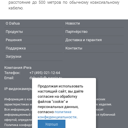
расстояние до 500 метров по обычному коаксиальному
кабелю.
О Dahua
Новости
Продукты
Партнёрство
Решения
Доставка и гарантия
Поддержка
Контакты
Загрузки
Компания iPera
Телефон:
+7 (495) 021-12-64
Email:
dahua@dh-russia.ru
Продолжая использовать
IP-видеокамеры Dahua - Дахуа
настоящий сайт, вы даёте
согласие на обработку
Информация о конкретном товаре, его внешнем виде и технических
файлов "cookie" и
характеристиках может отличаться от реальных характеристик изделия.
персональных данных,
Вся информация, размещенная на данном интернет-ресурсе, носит
согласно
политике
информационный характер и ни при каких условиях не является публичной
конфиденциальности
.
офертой, определяемой положениями Статьи 437 (2) ГК РФ.
Хорошо
Политика конфиденциальности