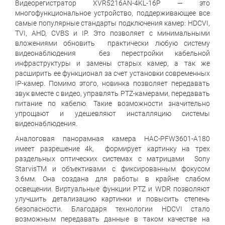
Видеорегистратор XVR5216AN-4KL-16P — это
многофункциональное устройство, поддерживающее все
самые популярные стандарты подключения камер: HDCVI,
TVI, AHD, CVBS и IP. Это позволяет с минимальными
вложениями обновить практически любую систему
видеонаблюдения без перестройки кабельной
инфраструктуры и замены старых камер, а так же
расширить ее функционал за счет установки современных
IP-камер. Помимо этого, новинка позволяет передавать
звук вместе с видео, управлять PTZ-камерами, передавать
питание по кабелю. Такие возможности значительно
упрощают и удешевляют инсталляцию системы
видеонаблюдения.
Аналоговая панорамная камера HAC-PFW3601-A180
имеет разрешение 4k, формирует картинку на трех
раздельных оптических системах с матрицами Sony
StarvisTM и объективами с фиксированным фокусом
3.6мм. Она создана для работы в крайне слабом
освещении. Виртуальные функции PTZ и WDR позволяют
улучшить детализацию картинки и повысить степень
безопасности. Благодаря технологии HDCVI стало
возможным передавать данные в таком качестве на