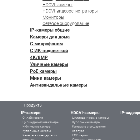
HDCVI-камеры
HDCVI-видеорегистраторы
Мониторы
Сетевое оборудование
IP-камеры общие
Камеры для дома
С микрофоном
С ИК-подсветкой
4K/8MP
Уличные камеры
PoE камеры
Мини камеры
Антивандальные камеры
Продукты
IP-камеры
HDCVI-камеры
IP-видеор
Онлайн серия
Цилиндрические камеры
Цилиндрические камеры
Купольные камеры
Кубические камеры
Камеры в стандартном
Купольные камеры
корпусе
Камеры в стандартном
ECO серия
корпусе
Скоростные камеры