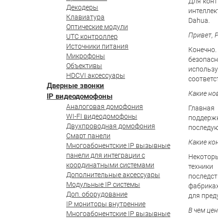
Для конт
Декодеры
интеллек
Клавиатура
Dahua.
Оптические модули
Привет, Р
UTC контроллер
Источники питания
Конечно
Микрофоны
безопасн
Объективы
использу
HDCVI аксессуары
соответс
Дверные звонки
Какие но
IP видеодомофоны
Аналоговая домофония
Главная 
WI-FI видеодомофоны
поддерж
Двухпроводная домофония
последую
Смарт панели
Какие ко
Многоабонентские IP вызывные
панели для интеграции с
Некоторы
координатными системами
техники
Дополнительные аксессуары
последст
Модульные IP системы
фабриках
Доп. оборудование
для пред
IP мониторы внутренние
В чем це
Многоабонентские IP вызывные