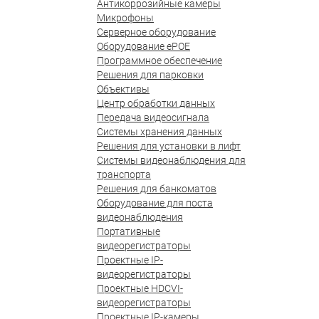
Антикоррозийные камеры
Микрофоны
Серверное оборудование
Оборудование ePOE
Программное обеспечение
Решения для парковки
Объективы
Центр обработки данных
Передача видеосигнала
Системы хранения данных
Решения для установки в лифт
Системы видеонаблюдения для
транспорта
Решения для банкоматов
Оборудование для поста
видеонаблюдения
Портативные
видеорегистраторы
Проектные IP-
видеорегистраторы
Проектные HDCVI-
видеорегистраторы
Проектные IP-камеры