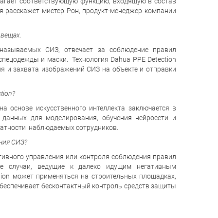
агает соответствующую функцию, входящую в состав
ня расскажет мистер Рон, продукт-менеджер компании
 вещах.
 называемых СИЗ, отвечает за соблюдение правил
спецодежды и маски. Технология Dahua PPE Detection
ия и захвата изображений СИЗ на объекте и отправки
tion
?
а основе искусственного интеллекта заключается в
 данных для моделирования, обучения нейросети и
ватности наблюдаемых сотрудников.
чия СИЗ?
ктивного управления или контроля соблюдения правил
ые случаи, ведущие к далеко идущим негативным
ction может применяться на строительных площадках,
обеспечивает бесконтактный контроль средств защиты