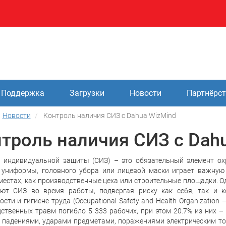
Поддержка
Загрузки
Новости
Партнёрс
Новости
Контроль наличия СИЗ с Dahua WizMind
троль наличия СИЗ с Dah
а индивидуальной защиты (СИЗ) – это обязательный элемент ох
 униформы, головного убора или лицевой маски играет важную 
местах, как производственные цеха или строительные площадки. Од
уют СИЗ во время работы, подвергая риску как себя, так и ко
ости и гигиене труда (Occupational Safety and Health Organization
ственных травм погибло 5 333 рабочих, при этом 20.7% из них –
падениями, ударами предметами, поражениями электрическим ток