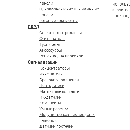
панели
Использ
Одноабонентские IP вызывные
значител
панели
производ
Готовые комплекты
СКУД
Сетевые контроллеры
Считыватели
Турникеты
Аксессуары
Решения для парковок
Сигнализации
Концентраторы
Извещатели
Брелоки управления
Повторители
Магнитные контакты
ИК-датчики
Комплекты
Умные розетки
Модули тревожных входов и
выводов
Датчики протечки