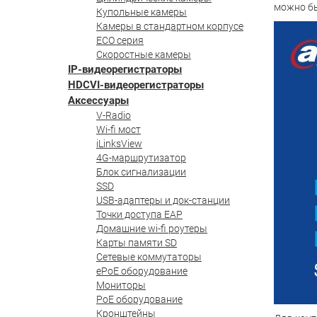
можно бы
Купольные камеры
Камеры в стандартном корпусе
ECO серия
Скоростные камеры
IP-видеорегистраторы
HDCVI-видеорегистраторы
Аксессуары
V-Radio
Wi-fi мост
iLinksView
4G-маршрутизатор
Блок сигнализации
SSD
USB-адаптеры и док-станции
Точки доступа EAP
Домашние wi-fi роутеры
Карты памяти SD
Сетевые коммутаторы
ePoE оборудование
Мониторы
PoE оборудование
Кронштейны