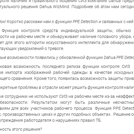
роля наличия и правильного ношения СИЗ компания Dahua предл
туального решения Dahua WizMind. Подробнее об этом нам сегод
он! Коротко расскажи нам о функции PPE Detection и связанных с ней
. Функция контроля средств индивидуальной защиты, обычно
ости на рабочем месте и обнаруживает наличие головного убора, 
ет для этого алгоритм искусственного интеллекта для обнаружен
твующих уведомлений о тревоге.
вые возможности появились у обновленной функции
Dahua
PPE
Detec
новая возможность последнего релиза функции контроля СИЗ н
ке импорта изображений рабочей одежды в качестве исходных
щего сравнения. Кроме того, появилась возможность защиты при
нкретные проблемы в отрасли может решить функция контроля нали
е сотрудники не используют СИЗ на рабочем месте из-за неэффе
 безопасности. Результатом могут быть различные несчастн
виям для всех участников рабочего процесса. Функция PPE Dete
, производственных цехах и других подобных объектах. Решение 
упреждения работодателя о нарушениях правил ТБ.
нность этого решения?