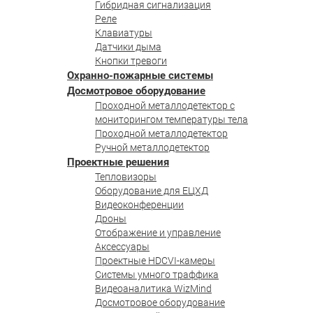
Гибридная сигнализация
Реле
Клавиатуры
Датчики дыма
Кнопки тревоги
Охранно-пожарные системы
Досмотровое оборудование
Проходной металлодетектор с
мониторингом температуры тела
Проходной металлодетектор
Ручной металлодетектор
Проектные решения
Тепловизоры
Оборудование для ЕЦХД
Видеоконференции
Дроны
Отображение и управление
Аксессуары
Проектные HDCVI-камеры
Системы умного траффика
Видеоаналитика WizMind
Досмотровое оборудование