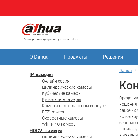
IP камеры и видеорегистраторы Dahua
О Dahua
Продукты
Решения
Dahua
IP-камеры
Онлайн серия
Кон
Цилиндрические камеры
Кубические камеры
Средств
Купольные камеры
ношения
Камеры в стандартном корпусе
рабочих 
PTZ-камеры
использ
Скоростные камеры
безопасн
WiFi и 4G камеры
производ
HDCVI-камеры
вызваны 
Цилиндрические камеры