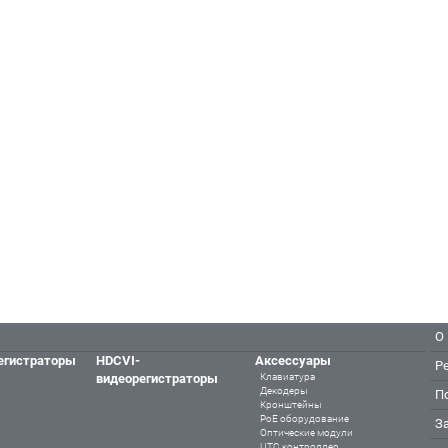
О
егистраторы
HDCVI-
Аксессуары
Р
видеорегистраторы
Клавиатура
Декодеры
П
Кронштейны
PoE оборудование
З
Оптические модули
UTC контроллер