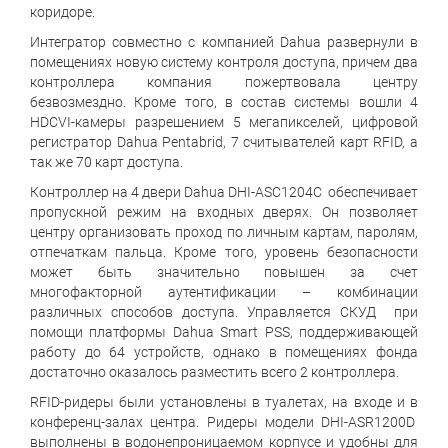
коридоре.
Интегратор совместно с компанией Dahua развернули в
помещениях новую систему контроля доступа, причем два
контроллера компания пожертвовала центру
безвозмездно. Кроме того, в состав системы вошли 4
HDCVI-камеры разрешением 5 мегапикселей, цифровой
регистратор Dahua Pentabrid, 7 считывателей карт RFID, а
так же 70 карт доступа.
Контроллер на 4 двери Dahua DHI-ASC1204C обеспечивает
пропускной режим на входных дверях. Он позволяет
центру организовать проход по личным картам, паролям,
отпечаткам пальца. Кроме того, уровень безопасности
может быть значительно повышен за счет
многофакторной аутентификации – комбинации
различных способов доступа. Управляется СКУД при
помощи платформы Dahua Smart PSS, поддерживающей
работу до 64 устройств, однако в помещениях фонда
достаточно оказалось разместить всего 2 контроллера.
RFID-ридеры были установлены в туалетах, на входе и в
конференц-залах центра. Ридеры модели DHI-ASR1200D
выполнены в водонепроницаемом корпусе и удобны для