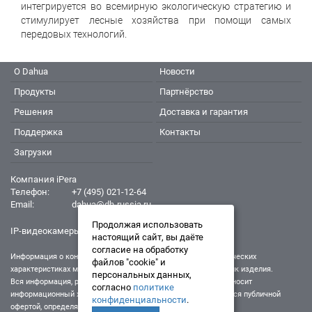
интегрируется во всемирную экологическую стратегию и
стимулирует лесные хозяйства при помощи самых
передовых технологий.
О Dahua
Новости
Продукты
Партнёрство
Решения
Доставка и гарантия
Поддержка
Контакты
Загрузки
Компания iPera
Телефон:
+7 (495) 021-12-64
Email:
dahua@dh-russia.ru
Продолжая использовать
IP-видеокамеры Dahua - Дахуа
настоящий сайт, вы даёте
согласие на обработку
Информация о конкретном товаре, его внешнем виде и технических
файлов "cookie" и
характеристиках может отличаться от реальных характеристик изделия.
персональных данных,
Вся информация, размещенная на данном интернет-ресурсе, носит
согласно
политике
информационный характер и ни при каких условиях не является публичной
конфиденциальности
.
офертой, определяемой положениями Статьи 437 (2) ГК РФ.