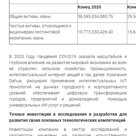
Конец 2020
Кон
Общие активы, юань
36,595,034,080.75
29,5
Чистые активы, относящиеся к
акционерам листинговой
19,773,030,426.40
15,6
ккомпании, юань
В 2020 году пандемия COVID19 оказала масштабное и
глубокое влияние на развитие мировой экономики во всех
ее отраслях: сельское хозяйство, промышленность,
интеллектуальный интернет вещей и так далее. Компания
Dahua, расширяя применение интеллектуальных IoT-
технологий на рынках городского и корпоративного
уровней, обеспечивает цифровую трансформацию
городов, предприятий и домовладений помощью
универсальных ИИ услуг и решений.
Точные инвестиции в исследования и разработки для
развития своих основных технологических компетенций
Инвестиции компании в сектор исследований и
разработок нацелены на развитие искусственного