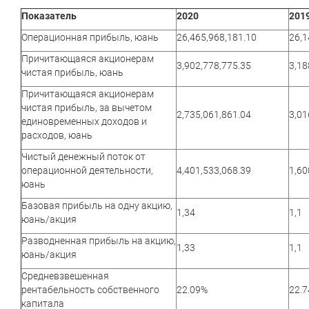
Показатель
2020
201
Операционная прибыль, юань
26,465,968,181.10
26,1
Причитающаяся акционерам
3,902,778,775.35
3,18
чистая прибыль, юань
Причитающаяся акционерам
чистая прибыль, за вычетом
2,735,061,861.04
3,01
единовременных доходов и
расходов, юань
Чистый денежный поток от
операционной деятельности,
4,401,533,068.39
1,60
юань
Базовая прибыль на одну акцию,
1,34
1,1
юань/акция
Разводненная прибыль на акцию,
1,33
1,1
юань/акция
Средневзвешенная
рентабельность собственного
22.09%
22.
капитала