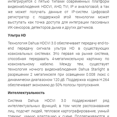
интегрируется с пятью типами современных платформ
видеонаблюдения: HDCVI, AHD, TVI, IP и аналоговой, а так
же может получать данные от IP-систем. Цифровой
регистратор с поддержкой этой технологии может
выступать как точка доступа для интеграции пассивных
ИК-сенсоров, детекторов дыма и других датчиков.
Ультра
HD
Технология Dahua HDCVI 3.0 обеспечивает передачу end-to-
end передачу сигнала ультра HD в существующих
коаксиальных системах. Это первая на рынке система,
способная передавать 4-мегапиксельную картинку по
коаксиальному кабелю. Между тем, существует
технология ночного видеонаблюдения Dahua Starlight в
разрешении 2 мегапикселя при освещении 0.008 люкс с
динамически диапазоном 120 дБ. Поддержка кодека H.264
обеспечивает экономию до 50% полосы пропускания.
Интеллектуальность
Система Dahua HDCVI 3.0 поддерживает ряд
интеллектуальных функций, в том числе распознавание
лиц, подсчет людей, тепловое картографирование, умный
трекинг, умную адаптацию к сцене. Поддерживаются и