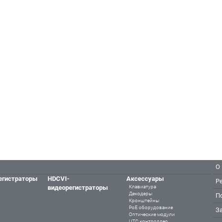
О
егистраторы
HDCVI-
Аксессуары
Р
видеорегистраторы
Клавиатура
Декодеры
П
Кронштейны
PoE оборудование
З
Оптические модули
UTC контроллер