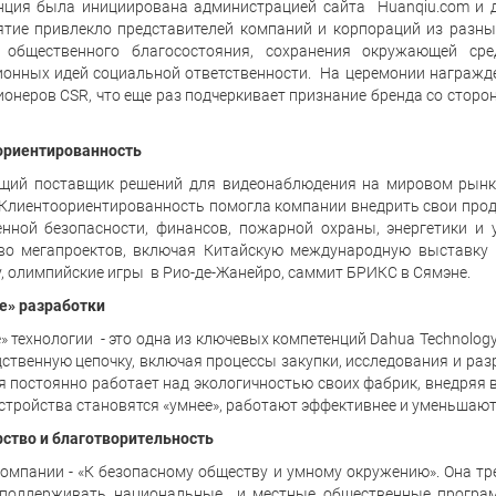
нция была инициирована администрацией сайта Huanqiu.com и д
тие привлекло представителей компаний и корпораций из разны
 общественного благосостояния, сохранения окружающей сред
онных идей социальной ответственности. На церемонии награжд
ионеров CSR, что еще раз подчеркивает признание бренда со стор
ориентированность
щий поставщик решений для видеонаблюдения на мировом рынке,
 Клиентоориентированность помогла компании внедрить свои проду
нной безопасности, финансов, пожарной охраны, энергетики и
во мегапроектов, включая Китайскую международную выставку и
, олимпийские игры в Рио-де-Жанейро, саммит БРИКС в Сямэне.
е» разработки
» технологии - это одна из ключевых компетенций Dahua Technolo
ственную цепочку, включая процессы закупки, исследования и раз
 постоянно работает над экологичностью своих фабрик, внедряя в
стройства становятся «умнее», работают эффективнее и уменьшаю
ство и благотворительность
омпании - «К безопасному обществу и умному окружению». Она т
 поддерживать национальные и местные общественные програм