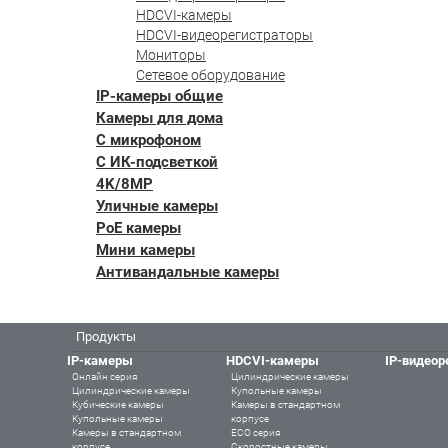
HDCVI-камеры
HDCVI-видеорегистраторы
Мониторы
Сетевое оборудование
IP-камеры общие
Камеры для дома
С микрофоном
С ИК-подсветкой
4K/8MP
Уличные камеры
PoE камеры
Мини камеры
Антивандальные камеры
Продукты
IP-камеры
HDCVI-камеры
IP-видеор
Онлайн серия
Цилиндрические камеры
Цилиндрические камеры
Купольные камеры
Кубические камеры
Камеры в стандартном
Купольные камеры
корпусе
Камеры в стандартном
ECO серия
корпусе
Скоростные камеры