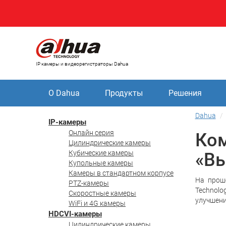
IP камеры и видеорегистраторы Dahua
О Dahua
Продукты
Решения
Dahua
IP-камеры
Онлайн серия
Ком
Цилиндрические камеры
Кубические камеры
«Вы
Купольные камеры
Камеры в стандартном корпусе
На проше
PTZ-камеры
Technol
Скоростные камеры
улучшени
WiFi и 4G камеры
HDCVI-камеры
Цилиндрические камеры