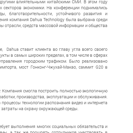
ругими влиятельными китайскими СМИ. В этом году
х секторов экономики. На конференции поднимались
ы, благотворительности, устойчивого развития и
ения компания Dahua Technology была выбрана среди
оны отрасли, средств массовой информации и общества
 Dahua ставит клиента во главу угла всего своего
кты в самых широких пределах, в том числе в сферах
 управления городским трафиком. Было реализовано
мпорта, мост Гонконг-Чжухай-Макао, саммит G20 в
gy. Компания смогла построить полностью экологичную
работки, производства, эксплуатации и обслуживания.
 процессы технологии распознания видео и интернета
т затраты на охрану окружающей среды.
ребует выполнения многих социальных обязательств и
мы, а так же поощрять сотрудников участвовать в