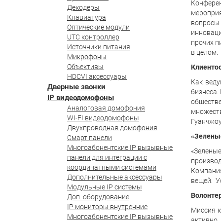
Конфере
Декодеры
мероприя
Клавиатура
вопросы
Оптические модули
инноваци
UTC контроллер
прочих п
Источники питания
в целом.
Микрофоны
Объективы
Клиенто
HDCVI аксессуары
Как веду
Дверные звонки
бизнеса.
IP видеодомофоны
обществе
Аналоговая домофония
множест
WI-FI видеодомофоны
Гуанчжоу
Двухпроводная домофония
«Зелены
Смарт панели
Многоабонентские IP вызывные
«Зеленые
панели для интеграции с
производ
координатными системами
Компания
Дополнительные аксессуары
вещей. У
Модульные IP системы
Волонтер
Доп. оборудование
IP мониторы внутренние
Миссия к
Многоабонентские IP вызывные
активно