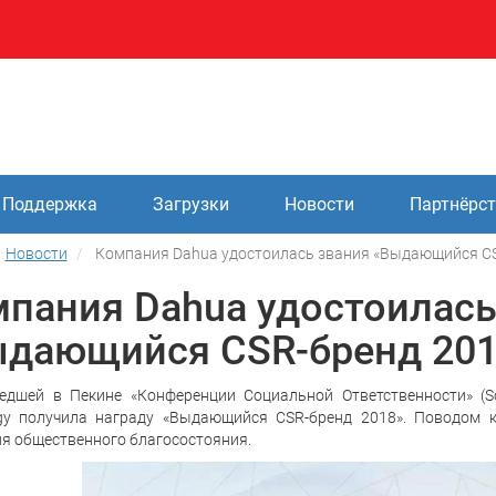
Поддержка
Загрузки
Новости
Партнёрс
Новости
Компания Dahua удостоилась звания «Выдающийся CS
пания Dahua удостоилась
дающийся CSR-бренд 201
дшей в Пекине «Конференции Социальной Ответственности» (Soci
ogy получила награду «Выдающийся CSR-бренд 2018». Поводом 
я общественного благосостояния.