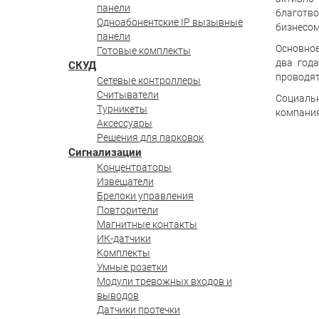
панели
благотво
Одноабонентские IP вызывные
бизнесом
панели
Основное
Готовые комплекты
два год
СКУД
проводят
Сетевые контроллеры
Считыватели
Социаль
Турникеты
компания
Аксессуары
Решения для парковок
Сигнализации
Концентраторы
Извещатели
Брелоки управления
Повторители
Магнитные контакты
ИК-датчики
Комплекты
Умные розетки
Модули тревожных входов и
выводов
Датчики протечки