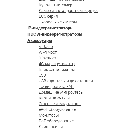
Купольные камеры
Камеры в стандартном корпусе
ECO серия
Скоростные камеры
IP-видеорегистраторы
HDCVI-видеорегистраторы
Аксессуары
V-Radio
Wi-fi мост
iLinksView
4G-маршрутизатор
Блок сигнализации
SSD
USB-адаптеры и док-станции
Точки доступа EAP
Домашние wi-fi роутеры
Карты памяти SD
Сетевые коммутаторы
ePoE оборудование
Мониторы
PoE оборудование
Кронштейны