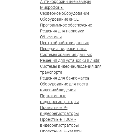
Антикоррозийные камеры
Микрофоны
Серверное оборудование
Оборудование ePOE
Программное обеспечение
Решения для парковки
Объективы
Центр обработки данных
Передача видеосигнала
Системы хранения данных
Решения для установки в лифт
Системы видеонаблюдения для
транспорта
Решения для банкоматов
Оборудование для поста
видеонаблюдения
Портативные
видеорегистраторы
Проектные IP-
видеорегистраторы
Проектные HDCVI-
видеорегистраторы
Проектные IP-камеры