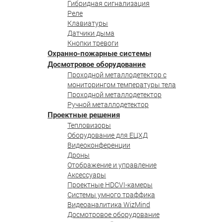
Гибридная сигнализация
Реле
Клавиатуры
Датчики дыма
Кнопки тревоги
Охранно-пожарные системы
Досмотровое оборудование
Проходной металлодетектор с
мониторингом температуры тела
Проходной металлодетектор
Ручной металлодетектор
Проектные решения
Тепловизоры
Оборудование для ЕЦХД
Видеоконференции
Дроны
Отображение и управление
Аксессуары
Проектные HDCVI-камеры
Системы умного траффика
Видеоаналитика WizMind
Досмотровое оборудование