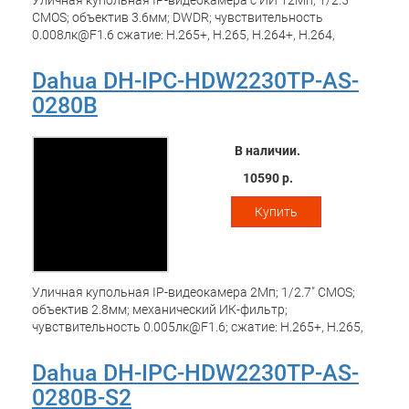
Уличная купольная IP-видеокамера с ИИ 12Мп; 1/2.5"
CMOS; объектив 3.6мм; DWDR; чувствительность
0.008лк@F1.6 сжатие: H.265+, H.265, H.264+, H.264,
MJPEG; 2 потока до 12Мп@15к/с; видеоаналитика: SMD
Plus (Умная детекция движения), охрана периметра; ИК-
Dahua DH-IPC-HDW2230TP-AS-
подсветка до 30м, LED-подсветка до 30м; встроенный
0280B
микрофон; MicroSD до 256Гбайт; защита: IP67; питание:
12В(DC), PoE; корпус: металл, пластик
В наличии.
10590 р.
Купить
Уличная купольная IP-видеокамера 2Мп; 1/2.7" CMOS;
объектив 2.8мм; механический ИК-фильтр;
чувствительность 0.005лк@F1.6; сжатие: H.265+, H.265,
H.264+, H.264, MJPEG; 2 потока до 2Мп@25к/с;
видеоаналитика: пересечение линии, контроль зоны; ИК-
Dahua DH-IPC-HDW2230TP-AS-
подсветка до 30м; встроенный микрофон; защита: IP67;
0280B-S2
MicroSD до 256Гбайт; питание: 12В(DC), PoE; корпус: