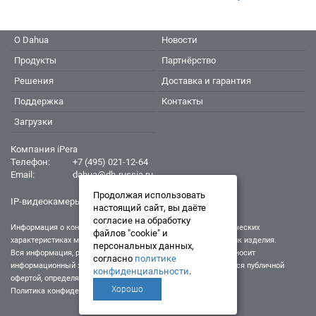
12В(DC), PoE; корпус: металл
О Dahua
Новости
Продукты
Партнёрство
Решения
Доставка и гарантия
Поддержка
Контакты
Загрузки
Компания iPera
Телефон:
+7 (495) 021-12-64
Email:
dahua@dh-russia.ru
Продолжая использовать
IP-видеокамеры Dahua - Дахуа
настоящий сайт, вы даёте
согласие на обработку
Информация о конкретном товаре, его внешнем виде и технических
файлов "cookie" и
характеристиках может отличаться от реальных характеристик изделия.
персональных данных,
Вся информация, размещенная на данном интернет-ресурсе, носит
согласно
политике
информационный характер и ни при каких условиях не является публичной
конфиденциальности
.
офертой, определяемой положениями Статьи 437 (2) ГК РФ.
Хорошо
Политика конфиденциальности