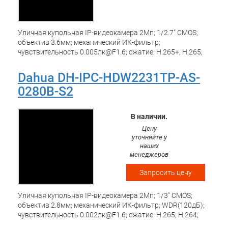
Уличная купольная IP-видеокамера 2Мп; 1/2.7" CMOS;
объектив 3.6мм; механический ИК-фильтр;
чувствительность 0.005лк@F1.6; сжатие: H.265+, H.265,
H.264+, H.264, MJPEG; 2 потока до 2Мп@25к/с;
видеоаналитика: пересечение линии, контроль зоны; ИК-
Dahua DH-IPC-HDW2231TP-AS-
подсветка до 30м; встроенный микрофон; защита: IP67;
0280B-S2
MicroSD до 256Гбайт; питание: 12В(DC), PoE; корпус:
металл, пластик
В наличии.
Цену
уточняйте у
наших
менеджеров
Запросить цену
Уличная купольная IP-видеокамера 2Мп; 1/3" CMOS;
объектив 2.8мм; механический ИК-фильтр; WDR(120дБ);
чувствительность 0.002лк@F1.6; сжатие: H.265; H.264;
H.264B; MJPEG; 2 потока; 2Мп@25к/с; видеоаналитика: