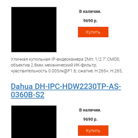
металл, пластик
В наличии.
9690 р.
Купить
Уличная купольная IP-видеокамера 2Мп; 1/2.7" CMOS;
объектив 2.8мм; механический ИК-фильтр;
чувствительность 0.005лк@F1.6; сжатие: H.265+, H.265,
H.264+, H.264, MJPEG; 2 потока до 2Мп@25к/с;
видеоаналитика: пересечение линии, контроль зоны; ИК-
Dahua DH-IPC-HDW2230TP-AS-
подсветка до 30м; встроенный микрофон; защита: IP67;
0360B-S2
MicroSD до 256Гбайт; питание: 12В(DC), PoE; корпус:
металл, пластик
В наличии.
9690 р.
Купить