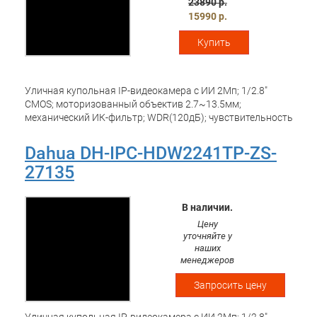
23890 р.
15990 р.
Купить
Уличная купольная IP-видеокамера с ИИ 2Мп; 1/2.8"
CMOS; моторизованный объектив 2.7~13.5мм;
механический ИК-фильтр; WDR(120дБ); чувствительность
0.002лк@F1.5; сжатие: H.265+, H.265, H.264+, H.264,
MJPEG; 2 потока до 2Мп@25к/с; SMD Plus
Dahua DH-IPC-HDW2241TP-ZS-
(интеллектуальный детектор движения), охрана
27135
периметра, пересечение линии, контроль зоны; ИК-
подсветка до 40м; встроенный микрофон; MicroSD до
256Гбайт; защита: IP67; питание: 12В(DC), PoE; корпус:
В наличии.
металл, пластик
Цену
уточняйте у
наших
менеджеров
Запросить цену