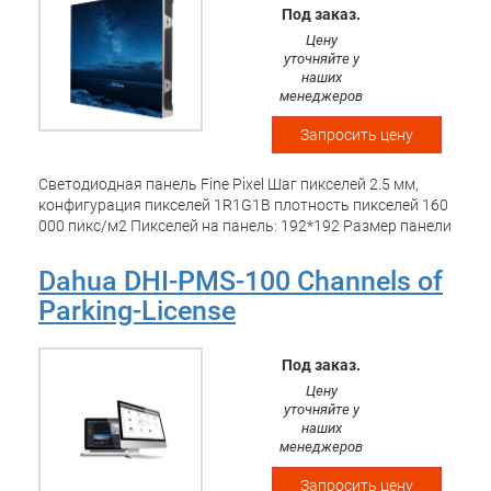
Под заказ.
Цену
уточняйте у
наших
менеджеров
Запросить цену
Светодиодная панель Fine Pixel Шаг пикселей 2.5 мм,
конфигурация пикселей 1R1G1B плотность пикселей 160
000 пикс/м2 Пикселей на панель: 192*192 Размер панели
480 х 480 х 61 мм, площадь 0.2304 м2 Яркость
настраиваемая 200-1000 кд/м2, контраст 4000:1, Углы
Dahua DHI-PMS-100 Channels of
обзора 140/140 Частота видео: 50 к/с Частота
Parking-License
обновления: 3840 Гц Обслуживание фронтальное
Под заказ.
Цену
уточняйте у
наших
менеджеров
Запросить цену