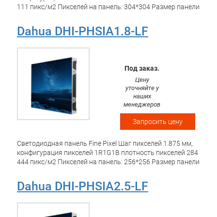
111 пикс/м2 Пикселей на панель: 304*304 Размер панели
480 х 480 х 61 мм, площадь 0.2304 м2 Яркость
настраиваемая 200-1000 кд/м2, контраст 4000:1, Углы
Dahua DHI-PHSIA1.8-LF
обзора 140/140 Частота видео: 50 к/с Частота
обновления: 3840 Гц Обслуживание фронтальное
Под заказ.
Цену
уточняйте у
наших
менеджеров
Запросить цену
Светодиодная панель Fine Pixel Шаг пикселей 1.875 мм,
конфигурация пикселей 1R1G1B плотность пикселей 284
444 пикс/м2 Пикселей на панель: 256*256 Размер панели
480 х 480 х 61 мм, площадь 0.2304 м2 Яркость
настраиваемая 200-1000 кд/м2, контраст 4000:1, Углы
Dahua DHI-PHSIA2.5-LF
обзора 140/140 Частота видео: 50 к/с Частота
обновления: 3840 Гц Обслуживание фронтальное