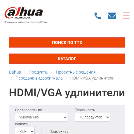
IP камеры и видеорегистраторы Dahua
ПОИСК ПО ТТХ
КАТАЛОГ
Dahua
Продукты
Проектные решения
Передача видеосигнала
HDMI/VGA удлинители
HDMI/VGA удлинители
Сортировать по
Показывать
Валюта
Применить