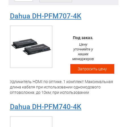
Dahua DH-PFM707-4K
Под заказ.
Цену
уточняйте у
наших
менеджеров
Запросить цену
Удлинитель HDMI по оптике. 1 комплект Максимальная
длина кабеля при использовании одномодового
оптоволокна: до 10км; при использовании
многомодового оптоволокна: до 300м; cовместимость:
HDMI v.2.0b и ниже; разрешение: до 4K; в комплекте
Dahua DH-PFM740-4K
приемник и передатчик