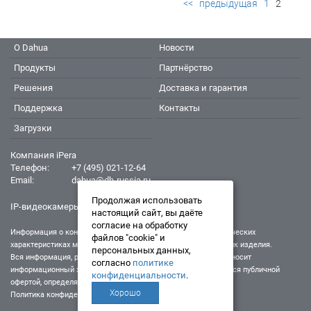
<<
предыдущая
1
2
О Dahua
Новости
Продукты
Партнёрство
Решения
Доставка и гарантия
Поддержка
Контакты
Загрузки
Компания iPera
Телефон:
+7 (495) 021-12-64
Email:
dahua@dh-russia.ru
Продолжая использовать
IP-видеокамеры Dahua - Дахуа
настоящий сайт, вы даёте
согласие на обработку
Информация о конкретном товаре, его внешнем виде и технических
файлов "cookie" и
характеристиках может отличаться от реальных характеристик изделия.
персональных данных,
Вся информация, размещенная на данном интернет-ресурсе, носит
согласно
политике
информационный характер и ни при каких условиях не является публичной
конфиденциальности
.
офертой, определяемой положениями Статьи 437 (2) ГК РФ.
Хорошо
Политика конфиденциальности