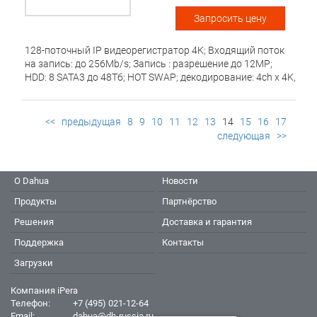
Запросить цену
128-поточный IP видеорегистратор 4K; Входящий поток
на запись: до 256Mb/s; Запись : разрешение до 12MP;
HDD: 8 SATA3 до 48Тб; HOT SWAP; декодирование: 4ch х 4K,
16ch x 1080P; Видеовыходы:2 HDMI, 1 VGA; Сеть: 2 порта
1Gb; eSata; USB:3 порта 2.0, 1 порт 3.0; Аудио вх. вых 1/1
для дуплексной связи; Трев. вх. вых. 16/8; Raid
<<
предыдущая
8
9
10
11
12
13
14
15
16
17
0/1/5/6/10,50,60; Размеры 486mm?454.9mm ?91mm;
следующая
>>
Питание: AC220В / 40Вт; модель -R: резервное питание;
О Dahua
Новости
Продукты
Партнёрство
Решения
Доставка и гарантия
Поддержка
Контакты
Загрузки
Компания iPera
Телефон:
+7 (495) 021-12-64
Email:
dahua@dh-russia.ru