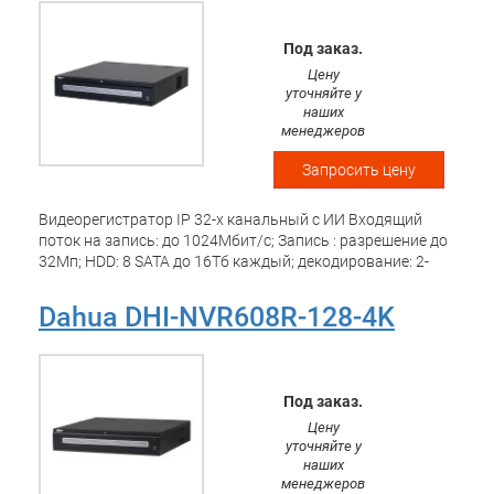
Под заказ.
Цену
уточняйте у
наших
менеджеров
Запросить цену
Видеорегистратор IP 32-х канальный с ИИ Входящий
поток на запись: до 1024Мбит/с; Запись : разрешение до
32Мп; HDD: 8 SATA до 16Тб каждый; декодирование: 2-
кн@32Мп(25кс), 32-кн@2Мп(25кс); Видеовыходы: 4 HDMI,
2 VGA; Сеть: 2 порта 2500Mb; USB:2 порта 2.0, 2 порта 3.0;
Dahua DHI-NVR608R-128-4K
Аудио вх. вых 1/2 для дуплексной связи; Трев. вх. вых.
16/8; P2P, ONVIF; Поддержка: iOS, Android, Windows Phone;
Питание: AC220В, 50Гц; видеоаналитика: 4кн детектор лиц
и распознавание лиц (12лиц/с), 24кн охрана периметра,
Под заказ.
IVS, 32кн SMD; видеоаналитика с камер: 32кн детектор лиц
Цену
и распознавание лиц, 32кн SMD, 32кн распознавание
уточняйте у
номеров ТС, тепловая карта, подсчет людей,
наших
интеллектуальный поиск.
менеджеров