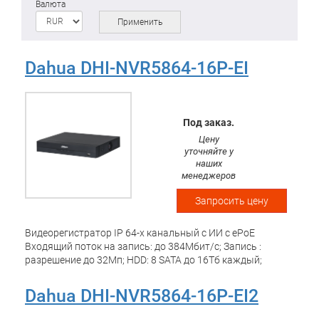
Валюта
Применить
Dahua DHI-NVR5864-16P-EI
Под заказ.
Цену
уточняйте у
наших
менеджеров
Запросить цену
Видеорегистратор IP 64-х канальный с ИИ с ePoE
Входящий поток на запись: до 384Мбит/с; Запись :
разрешение до 32Мп; HDD: 8 SATA до 16Тб каждый;
декодирование: 2-кн@32Мп(20кс), 32-кн@2Мп(25кс);
Видеовыходы: 2 HDMI, 2 VGA; Сеть: 2 порта 1000Mb; 16
Dahua DHI-NVR5864-16P-EI2
RJ45 100Мбит/с (8 ePoE + 8 PoE/PoE+, до 150Вт); USB:2
порта 2.0, 2 порта 3.0; Аудио вх. вых 1/2 для дуплексной