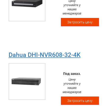
Цену
видеоаналитика с камер: 32кн детектор лиц и
уточняйте у
распознавание лиц, распознавание номеров ТС, тепловая
наших
карта, подсчет людей, SMD, интеллектуальный поиск.
менеджеров
Запросить цену
Dahua DHI-NVR608-32-4K
Под заказ.
Цену
уточняйте у
наших
менеджеров
Запросить цену