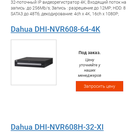
32-поточный IP видеорегистратор 4K; Входящий поток на
запись: до 256Mb/s; Запись : разрешение до 12MP; HDD: 8
SATA3 до 48Тб; декодирование: 4ch х 4K, 16ch x 1080P;
Видеовыходы:2 HDMI, 1 VGA; Сеть: 2 порта 1Gb; eSata;
USB:3 порта 2.0, 1 порт 3.0; Аудио вх. вых 1/1 для
Dahua DHI-NVR608-64-4K
дуплексной связи; Трев. вх. вых. 16/8; Raid
0/1/5/6/10,50,60; Размеры:482mm?450mm?91mm;
Питание: AC220В / 40Вт;
Под заказ.
Цену
уточняйте у
наших
менеджеров
Запросить цену
Dahua DHI-NVR608H-32-XI