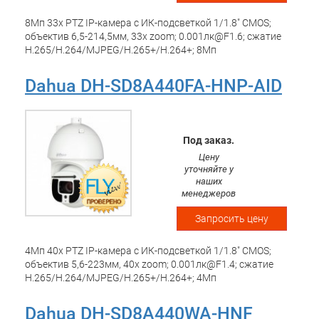
8Мп 33х PTZ IP-камера с ИК-подсветкой 1/1.8" CMOS;
объектив 6,5-214,5мм, 33x zoom; 0.001лк@F1.6; сжатие
H.265/H.264/MJPEG/H.265+/H.264+; 8Мп
(3840x2160)@25к/с; WDR 120дБ, 3D DNR, BLC, HLC, EIS,
DEFOG. ИК-подсветка 500м Видеоаналитика: охрана
Dahua DH-SD8A440FA-HNP-AID
периметра, автотрекинг, SMD, FD, metadata. Интерфейсы:
microSD; audio in/out 1/1; alarm in/out 7/2; 1 RJ45
10M/100M Ethernet. Питание: DC36В/Hi-PoE; -40 °C...+70°C;
IP67, IK10
Под заказ.
Цену
уточняйте у
наших
менеджеров
Запросить цену
4Мп 40х PTZ IP-камера с ИК-подсветкой 1/1.8" CMOS;
объектив 5,6-223мм, 40x zoom; 0.001лк@F1.4; сжатие
H.265/H.264/MJPEG/H.265+/H.264+; 4Мп
(2560x1440)@25к/с; WDR 140дБ, 3D DNR, BLC, HLC, EIS, opt
DEFOG. ИК-подсветка 500м Видеоаналитика: Покрытие 8
Dahua DH-SD8A440WA-HNF
полос движения ТС; Обнаружение движения в