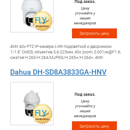
Под заказ.
Цену
уточняйте у
наших
менеджеров
Запросить цену
4Мп 40х PTZ IP-камера с ИК-подсветкой и дворником
1/1.8" CMOS; объектив 5,6-223мм, 40x zoom; 0.001лк@F1.6;
сжатие H.265/H.264/MJPEG/H.265+/H.264+; 4Мп
(2560x1440)@25к/с; WDR 140дБ, 3D DNR, BLC, HLC, EIS,
DEFOG. ИК-подсветка 500м, Дворник Видеоаналитика:
Dahua DH-SD8A3833GA-HNV
охрана периметра, автотрекинг, SMD, FD, metadata.
Интерфейсы: microSD; audio in/out 1/1; alarm in/out 7/2;
1xBNC 1 RJ45 10M/100M Ethernet. Питание: DC36В/Hi-PoE;
-40 °C...+70°C; IP67, IK10
Под заказ.
Цену
уточняйте у
наших
менеджеров
Запросить цену