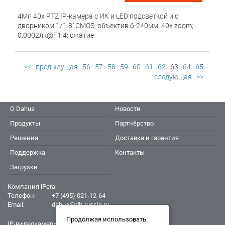
4Мп 40х PTZ IP-камера с ИК и LED подсветкой и c
дворником 1/1.8’’ CMOS; объектив 6-240мм, 40x zoom;
0.0002лк@F1.4; сжатие
H.265/H.264/MJPEG/H.265+/H.264+; 4Мп
(2560х1440)@25к/с; WDR 120дБ, 3D DNR, BLC, HLC, EIS,
DEFOG. ИК-подсветка 250м, LED-подсветка 80м, Дворник.
<<
предыдущая
56
57
58
59
60
61
62
63
64
65
Видеоаналитика: охрана периметра, автотрекинг, SMD,
следующая
>>
FR, metadata. Интерфейсы: microSD; audio in/out 1/1; alarm
in/out 7/2; 1xBNC, 1 RJ45 10M/100M Ethernet. Питание: 36
VDC/Hi-PoE; -40 °C...+70°C; IP67
О Dahua
Новости
Продукты
Партнёрство
Решения
Доставка и гарантия
Поддержка
Контакты
Загрузки
Компания iPera
Телефон:
+7 (495) 021-12-64
Email:
dahua@dh-russia.ru
Продолжая использовать
IP-видеокамеры Dahua - Дахуа