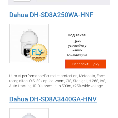
Dahua DH-SD8A250WA-HNF
Под заказ.
Цену
уточняйте у
наших
менеджеров
Запросить цену
Ultra AI performance:Perimeter protection, Metadata, Face
recoginiton, OIS, 50x optical zoom, OIS, Starlight, H.265, IVS,
Auto-tracking, IR Distance up to 500m, ±25% wide voltage
input, -40°C~70°C wide temperature range, IP67, Hi-POE,
Smart wiper equipped with rainsensor, -30°~90° tilt range
Dahua DH-SD8A3440GA-HNV