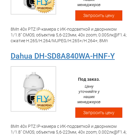
питание: AC24В/3A, HI-PОE; IP67; Рабочая температура:
менеджеров
-40 -+70 С;
Запросить цену
8Мп 40х PTZ IP-камера с ИК-подсветкой и дворником
1/1.8" CMOS; объектив 5,6-223мм, 40x zoom; 0.005лк@F1.4;
сжатие H.265/H.264/MJPEG/H.265+/H.264+; 8Мп
(3840х2160)@25к/с; WDR 120дБ, 3D DNR, BLC, HLC, EIS,
DEFOG. ИК-подсветка 500м, Дворник Видеоаналитика:
Dahua DH-SD8A840WA-HNF-Y
оствленные/унесенные предметы, пересечение/
вторжение, автотрекинг, SMD, metadata Интерфейсы:
microSD; audio in/out 1/1; alarm in/out 7/2; 1xBNC 1 RJ45
10M/100M Ethernet. Питание: DC36В/Hi-PoE; -40 °C...+70°C;
Под заказ.
IP67
Цену
уточняйте у
наших
менеджеров
Запросить цену
8Мп 40х PTZ IP-камера с ИК-подсветкой и дворником
1/1.8" CMOS; объектив 5,6-223мм, 40x zoom; 0.002лк@F1.4;