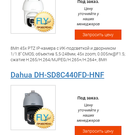
Под заказ.
обнаружение плавающего мусора) Интерфейсы: microSD;
Цену
audio in/out 1/1; alarm in/out 7/2; 1 RJ45 10M/100M
уточняйте у
Ethernet. Питание: DC36В/Hi-PoE; -40 °C...+70°C; IP67
наших
менеджеров
Запросить цену
8Мп 45х PTZ IP-камера с ИК-подсветкой и дворником
1/1.8’’ CMOS; объектив 5,5-248мм, 45x zoom; 0.005лк@F1.5;
сжатие H.265/H.264/MJPEG/H.265+/H.264+; 8Мп
(3840х2160)@25к/с; WDR 120дБ, 3D DNR, BLC, HLC, OIS,
оптический DEFOG. ИК-подсветка 500м, Дворник.
Dahua DH-SD8C440FD-HNF
Видеоаналитика: охрана периметра, автотрекинг, SMD,
FR, metadata. Интерфейсы: microSD; audio in/out 1/1; alarm
in/out 7/2; 1 RJ45 10M/100M/1000M Ethernet. Питание:
DC36В/Hi-PoE; -40 °C...+70°C; IP67
Под заказ.
Цену
уточняйте у
наших
менеджеров
Запросить цену