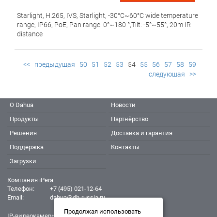
Starlight, H.265, IVS, Starlight, -30°C~60°C wide temperature
range, IP66, PoE, Pan range: 0°~180 °,Tilt: -5°~55°, 20m IR
distance
<<
предыдущая
50
51
52
53
54
55
56
57
58
59
следующая
>>
О Dahua
Новости
Продукты
Партнёрство
Решения
Доставка и гарантия
Поддержка
Контакты
Загрузки
Компания iPera
Телефон:
+7 (495) 021-12-64
Email:
dahua@dh-russia.ru
Продолжая использовать
IP-видеокамеры Dahua - Дахуа