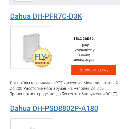
Dahua DH-PFR7C-D3K
Под заказ.
Цену
уточняйте у
наших
менеджеров
Запросить цену
Радар 3км для связки с PTZ-камерами Макс. число целей
до 200 Расстояние обнаружения: Человек: до 3км,
Транспортное средство: до 5км Угол обнаружения 90° (Г),
12° (В) Макс. скорость обнаружения 100 км/ч Тип
модуляции ФАР Частота сканирования 1 Гц Рабочая
Dahua DH-PSD8802P-A180
частота C-диапазон IP66