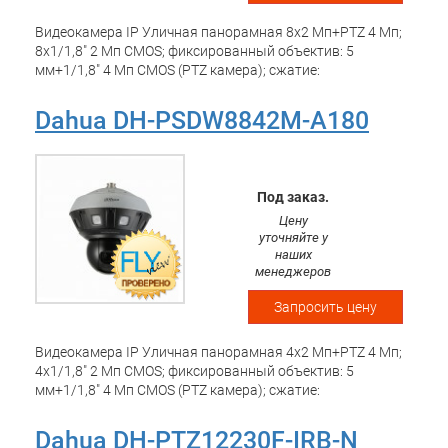
Видеокамера IP Уличная панорамная 8x2 Мп+PTZ 4 Мп;
8x1/1,8" 2 Мп CMOS; фиксированный объектив: 5
мм+1/1,8" 4 Мп CMOS (PTZ камера); сжатие:
H.265+/H.265/H.264+/H.264; разрешение и скорость
трансляции видео: панорамная часть - 8192x1800(1~25к/
Dahua DH-PSDW8842M-A180
с), PTZ часть 4 Мп (1~25 к/с); чувствительность:
панорамна часть 0.01 лк/F2.0, PTZ часть - 0.0008 лк/F1.3;
панорамная часть: угол обзора - Г: 360?, В:84?; PTZ часть:
оптический зум – 40x; IP66; ROI, DEFOG, EIS; WDR 120 db,
Под заказ.
3DNR,ONVIF; поддержка Micro SD; аудио вх. вых 2/2;
Цену
тревожные вх.вых 7/3; видеовыход 1 BNC; питание:
уточняйте у
DC36В; Рабочая температура: -40 -+70 С;
наших
менеджеров
Запросить цену
Видеокамера IP Уличная панорамная 4x2 Мп+PTZ 4 Мп;
4x1/1,8" 2 Мп CMOS; фиксированный объектив: 5
мм+1/1,8" 4 Мп CMOS (PTZ камера); сжатие:
H.265+/H.265/H.264+/H.264; разрешение и скорость
трансляции видео: панорамная часть - 4096x1800(1~25к/
Dahua DH-PTZ12230F-IRB-N
с), PTZ часть 4 Мп (1~25 к/с); чувствительность: