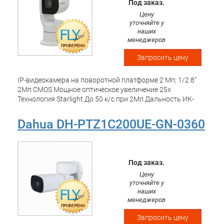
Под заказ.
аудио вх. вых 1/1 ;тревожные вх.вых : 7/2;
Цену
питание:AC24В/5A Hi-PoE;PAL видеовыход; IP68; Рабочая
уточняйте у
температура: -50 -+70 С; NEMA 4X; умный
наших
стеклоочиститель, антикоррозионная защита
менеджеров
Запросить цену
IP-видеокамера на поворотной платформе 2 Мп; 1/2.8”
2Мп CMOS Мощное оптическое увеличение 25x
Технология Starlight До 50 к/с при 2Мп Дальность ИК-
подсветки до 150 м Автоматическое слежение и защита
периметра, SMD Plus, детектор лиц IP67; рабочая
Dahua DH-PTZ1C200UE-GN-0360
температура: -40°~+70°С
Под заказ.
Цену
уточняйте у
наших
менеджеров
Запросить цену