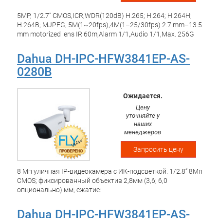
5MP, 1/2.7” CMOS,ICR,WDR(120dB) H.265; H.264; H.264H;
H.264B; MJPEG, 5M(1~20fps),4M(1–25/30fps) 2.7 mm–13.5
mm motorized lens IR 60m,Alarm 1/1,Audio 1/1,Max. 256G
Micro SD,IP67 DC12V/POE SMD/Perimeter
Dahua DH-IPC-HFW3841EP-AS-
0280B
Ожидается.
Цену
уточняйте у
наших
менеджеров
Запросить цену
8 Mп уличная IP-видеокамера с ИК-подсветкой. 1/2.8” 8Мп
CMOS; фиксированный объектив 2,8мм (3,6; 6,0
опционально) мм; сжатие:
H.265+/H.265/H.264+/H.264/H.264B/H.264H/MJPEG;
разрешение и скорость трансляции видео: 8Мп(1~25к/с))
Dahua DH-IPC-HFW3841EP-AS-
25к/с; чувствительность: 0.007лк/F1.6; ИК-подсветка 50м