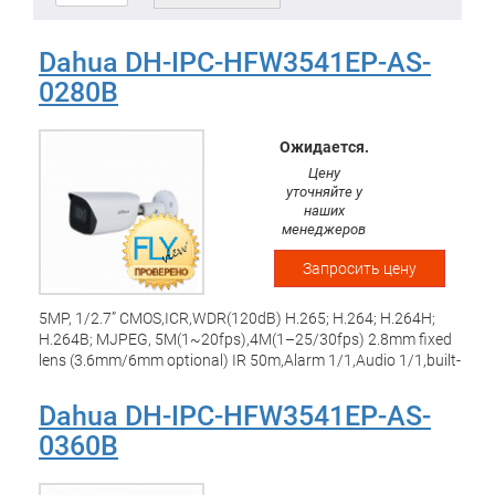
Dahua DH-IPC-HFW3541EP-AS-
0280B
Ожидается.
Цену
уточняйте у
наших
менеджеров
Запросить цену
5MP, 1/2.7” CMOS,ICR,WDR(120dB) H.265; H.264; H.264H;
H.264B; MJPEG, 5M(1~20fps),4M(1–25/30fps) 2.8mm fixed
lens (3.6mm/6mm optional) IR 50m,Alarm 1/1,Audio 1/1,built-
in Mic,Max. 256G Micro SD,IP67, DC12V/POE SMD/Perimeter
Dahua DH-IPC-HFW3541EP-AS-
0360B