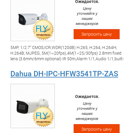
Ожидается.
Цену
уточняйте у
наших
менеджеров
Запросить цену
5MP, 1/2.7” CMOS,ICR,WDR(120dB) H.265; H.264; H.264H;
H.264B; MJPEG, 5M(1~20fps),4M(1–25/30fps) 2.8mm fixed
lens (3.6mm/6mm optional) IR 50m,Alarm 1/1,Audio 1/1,built-
in Mic,Max. 256G Micro SD,IP67, DC12V/POE SMD/Perimeter
Dahua DH-IPC-HFW3541TP-ZAS
Ожидается.
Цену
уточняйте у
наших
менеджеров
Запросить цену