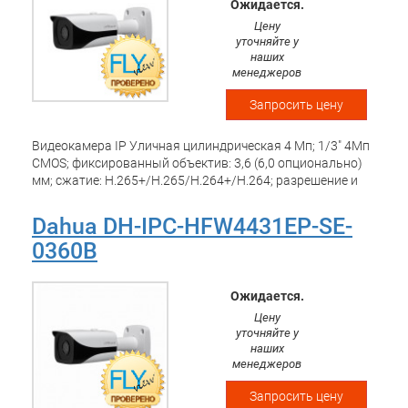
Ожидается.
температура: -30 -+60 С;
Цену
уточняйте у
наших
менеджеров
Запросить цену
Видеокамера IP Уличная цилиндрическая 4 Mп; 1/3" 4Mп
CMOS; фиксированный объектив: 3,6 (6,0 опционально)
мм; сжатие: H.265+/H.265/H.264+/H.264; разрешение и
скорость трансляции видео: 4Мп (1~25 к/с);
чувствительность: 0.06 лк/F1.6(цвет, 1/3 с), 0.4
Dahua DH-IPC-HFW4431EP-SE-
лк/F1.6(цвет, 1/30 с), 0 лк@F1.6(ИК вкл); Дальность ИК :40
0360B
м; ВИДЕОАНАЛИТИКА, Детекция лиц, ROI, WDR 120 дБ,
3DNR, ONVIF; поддержка Micro SD; питание:
DC12В/ePoE/PoE; IP67 Рабочая температура: -40 -+60 С;
Ожидается.
Цену
уточняйте у
наших
менеджеров
Запросить цену