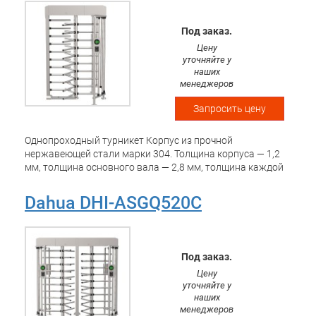
Под заказ.
Цену
уточняйте у
наших
менеджеров
Запросить цену
Однопроходный турникет Корпус из прочной
нержавеющей стали марки 304. Толщина корпуса — 1,2
мм, толщина основного вала — 2,8 мм, толщина каждой
планки барьера — 0,9 мм Среднее количество циклов
наработки на отказ (MCBF) — не менее 3 миллионов
Dahua DHI-ASGQ520C
операций. Ширина прохода 600 мм. Односторонний или
двусторонний режим работы. Конструкция
предотвращает перелезание через турникет и проход
вслед за человеком (tailgating), обеспечивая проход
Под заказ.
только одного человека. Поддерживает функцию
Цену
автоматического открытия при срабатывании пожарной
уточняйте у
сигнализации (нормально-открытый режим).
наших
Поддерживает двухэтапную аутентификацию и
менеджеров
запоминание данных о проходах для учёта входа и