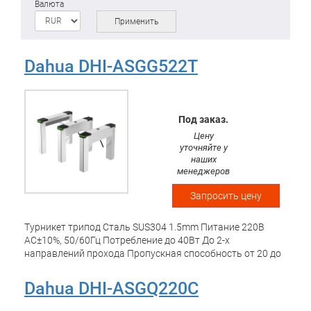
Валюта
Применить
Dahua DHI-ASGG522T
Под заказ.
Цену
уточняйте у
наших
менеджеров
Запросить цену
Турникет трипод Сталь SUS304 1.5mm Питание 220В
AC±10%, 50/60Гц Потребление до 40Вт До 2-х
направлений прохода Пропускная способность от 20 до
40 ч/мин Ширина прохода 600мм Срок службы более
3млн. Часов Интегрируется с модулями распознавания
Dahua DHI-ASGQ220C
лиц, отпечатков пальцев и QR-кода для различных
методов разблокировки