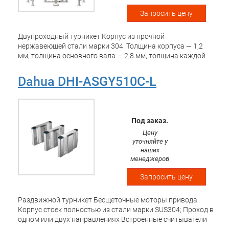
выхода. Включает платы для считывателя и платы
Запросить цену
контроллера доступа, поддерживает подключение к
внешним контроллерам. Возможна комбинация
Двупроходный турникет Корпус из прочной
различных модулей для расширения функциональности.
нержавеющей стали марки 304. Толщина корпуса — 1,2
мм, толщина основного вала — 2,8 мм, толщина каждой
планки барьера — 0,9 мм Среднее количество циклов
наработки на отказ (MCBF) — не менее 3 миллионов
Dahua DHI-ASGY510C-L
операций. Ширина прохода 600 мм. Односторонний или
двусторонний режим работы. Конструкция
предотвращает перелезание через турникет и проход
вслед за человеком (tailgating), обеспечивая проход
Под заказ.
только одного человека. Поддерживает функцию
Цену
автоматического открытия при срабатывании пожарной
уточняйте у
сигнализации (нормально-открытый режим).
наших
Поддерживает двухэтапную аутентификацию и
менеджеров
запоминание данных о проходах для учёта входа и
выхода. Включает платы для считывателя и платы
Запросить цену
контроллера доступа, поддерживает подключение к
внешним контроллерам. Возможна комбинация
Раздвижной турникет Бесщеточные моторы привода
различных модулей для расширения функциональности.
Корпус стоек полностью из стали марки SUS304; Проход в
одном или двух направлениях Встроенные считыватели