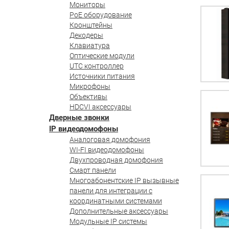
Мониторы
PoE оборудование
Кронштейны
Декодеры
Клавиатура
Оптические модули
UTC контроллер
Источники питания
Микрофоны
Объективы
HDCVI аксессуары
Дверные звонки
IP видеодомофоны
Аналоговая домофония
WI-FI видеодомофоны
Двухпроводная домофония
Смарт панели
Многоабонентские IP вызывные
панели для интеграции с
координатными системами
Дополнительные аксессуары
Модульные IP системы