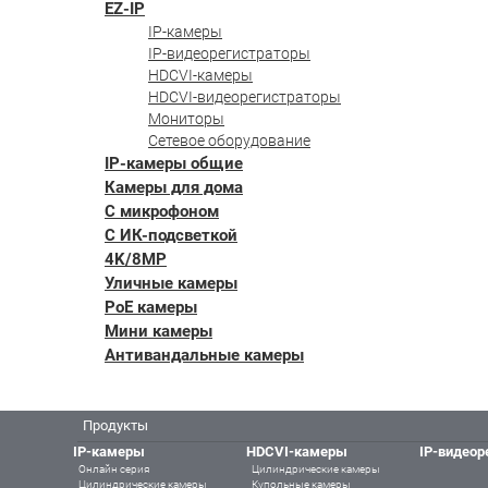
EZ-IP
IP-камеры
IP-видеорегистраторы
HDCVI-камеры
HDCVI-видеорегистраторы
Мониторы
Сетевое оборудование
IP-камеры общие
Камеры для дома
С микрофоном
С ИК-подсветкой
4K/8MP
Уличные камеры
PoE камеры
Мини камеры
Антивандальные камеры
Продукты
IP-камеры
HDCVI-камеры
IP-видеор
Онлайн серия
Цилиндрические камеры
Цилиндрические камеры
Купольные камеры