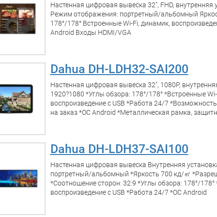
Настенная цифровая вывеска 32", FHD, внутренняя 
Режим отображения: портретный/альбомный Яркост
178°/178° Встроенные Wi-Fi, динамик, воспроизведе
Android Входы HDMI/VGA
Dahua DH-LDH32-SAI200
Настенная цифровая вывеска 32", 1080P, внутрення
1920?1080 *Углы обзора: 178°/178° *Встроенные Wi-
воспроизведение с USB *Работа 24/7 *Возможность
на заказ *ОС Android *Металлическая рамка, защитн
Dahua DH-LDH37-SAI100
Настенная цифровая вывеска Внутренняя установк
портретный/альбомный *Яркость 700 кд/㎡ *Разреш
*Соотношение сторон: 32:9 *Углы обзора: 178°/178° 
воспроизведение с USB *Работа 24/7 *ОС Android