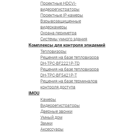
Проектные HDCVI-
видеорегистраторы
Проектные IP-камеры
Взрывозащищенные
видеокамеры
Охрана периметра
Системы умного здания
Комплексы для контроля эпидемий
Тепловизоры
Решения на базе тепловизора
DH-TPC-BF2221P-TD
Решения на базе тепловизора
DH-TPC-BF5421P-T
Решения на базе терминалов
контроля доступа
IMOU
Камеры
Видеорегистраторы
Дверные звонки
Умный дом
Замки
Аксессуары