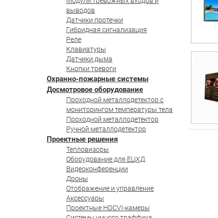
Модули тревожных входов и
выводов
Датчики протечки
Гибридная сигнализация
Реле
Клавиатуры
Датчики дыма
Кнопки тревоги
Охранно-пожарные системы
Досмотровое оборудование
Проходной металлодетектор с
мониторингом температуры тела
Проходной металлодетектор
Ручной металлодетектор
Проектные решения
Тепловизоры
Оборудование для ЕЦХД
Видеоконференции
Дроны
Отображение и управление
Аксессуары
Проектные HDCVI-камеры
Системы умного траффика