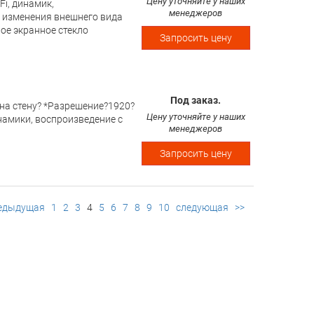
Цену уточняйте у наших
Fi, динамик,
менеджеров
 изменения внешнего вида
ое экранное стекло
Запросить цену
Под заказ.
 на стену? *Разрешение?1920?
Цену уточняйте у наших
инамики, воспроизведение с
менеджеров
Запросить цену
едыдущая
1
2
3
4
5
6
7
8
9
10
следующая
>>