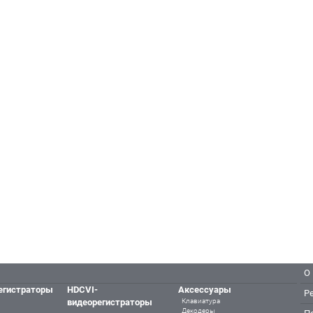
О
егистраторы
HDCVI-
Аксессуары
Р
видеорегистраторы
Клавиатура
Декодеры