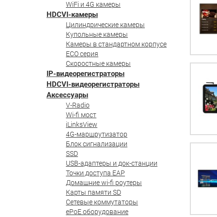
WiFi и 4G камеры
HDCVI-камеры
Цилиндрические камеры
Купольные камеры
Камеры в стандартном корпусе
ECO серия
Скоростные камеры
IP-видеорегистраторы
HDCVI-видеорегистраторы
Аксессуары
V-Radio
Wi-fi мост
iLinksView
4G-маршрутизатор
Блок сигнализации
SSD
USB-адаптеры и док-станции
Точки доступа EAP
Домашние wi-fi роутеры
Карты памяти SD
Сетевые коммутаторы
ePoE оборудование