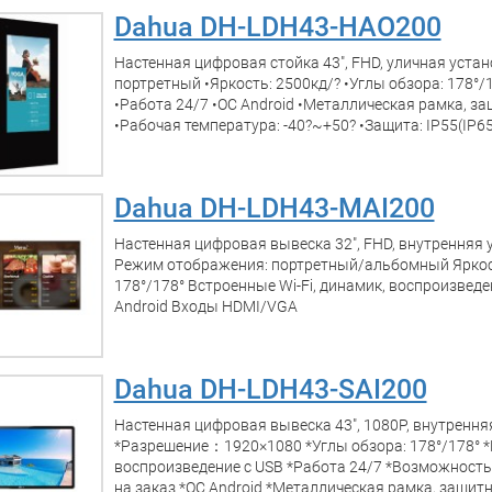
Dahua DH-LDH43-HAO200
Настенная цифровая стойка 43", FHD, уличная уста
портретный •Яркость: 2500кд/? •Углы обзора: 178°
•Работа 24/7 •ОС Android •Металлическая рамка, за
•Рабочая температура: -40?~+50? •Защита: IP55(IP6
Dahua DH-LDH43-MAI200
Настенная цифровая вывеска 32", FHD, внутренняя 
Режим отображения: портретный/альбомный Яркост
178°/178° Встроенные Wi-Fi, динамик, воспроизведе
Android Входы HDMI/VGA
Dahua DH-LDH43-SAI200
Настенная цифровая вывеска 43", 1080P, внутренн
*Разрешение：1920×1080 *Углы обзора: 178°/178° *В
воспроизведение с USB *Работа 24/7 *Возможность
на заказ *ОС Android *Металлическая рамка, защитн