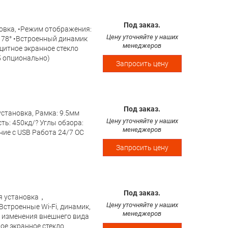
Под заказ.
новка, •Режим отображения:
Цену уточняйте у наших
/178° •Встроенный динамик
менеджеров
щитное экранное стекло
5 опционально)
Запросить цену
Под заказ.
установка, Рамка: 9.5мм
Цену уточняйте у наших
ь: 450кд/? Углы обзора:
менеджеров
ние с USB Работа 24/7 ОС
Запросить цену
Под заказ.
яя установка，
Цену уточняйте у наших
строенные Wi-Fi, динамик,
менеджеров
 изменения внешнего вида
ое экранное стекло