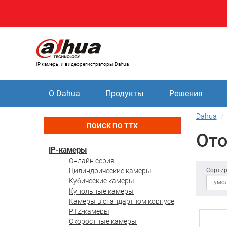
IP камеры и видеорегистраторы Dahua
О Dahua
Продукты
Решения
Dahua
ПОИСК ПО ТТХ
Ото
IP-камеры
Онлайн серия
Цилиндрические камеры
Сортир
Кубические камеры
Купольные камеры
Камеры в стандартном корпусе
PTZ-камеры
Скоростные камеры