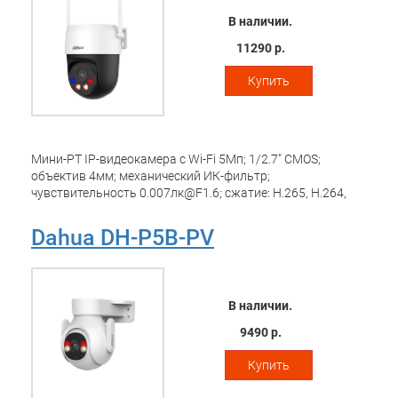
12В(DC)
В наличии.
11290 р.
Купить
Мини-PT IP-видеокамера с Wi-Fi 5Мп; 1/2.7" CMOS;
объектив 4мм; механический ИК-фильтр;
чувствительность 0.007лк@F1.6; сжатие: H.265, H.264,
MJPEG; 2 потока до 5Мп@25к/с; видеоаналитика:
обнаружение людей, обнаружение транспортных средств;
Dahua DH-P5B-PV
ИК-подсветка 30м, Led-подсветка 30м; сигнализация
красно-синей подсветкой, встроенные
микрофон+динамик; MicroSD до 256Гбайт; защита: IP66,
питание: 12В(DC); Wi-Fi 2.4ГГц
В наличии.
9490 р.
Купить