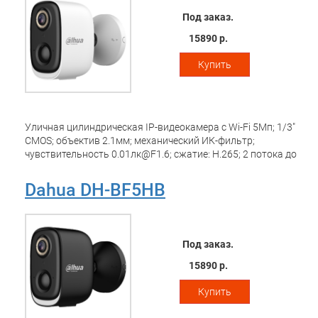
°C до +60 °C; питание: 5В(DC); Литивая батарея: Емкость
Под заказ.
20.44 Вт·ч;
15890 р.
Купить
Уличная цилиндрическая IP-видеокамера с Wi-Fi 5Мп; 1/3"
CMOS; объектив 2.1мм; механический ИК-фильтр;
чувствительность 0.01лк@F1.6; сжатие: H.265; 2 потока до
5Мп@15к/с; обнаружение людей, обнаружение
транспортных средств; ИК-подсветка 15м, LED-подсветка
Dahua DH-BF5HB
до 10м; встроенные микрофон+динамик; MicroSD до
512Гбайт; питание: 5В(DC); Wi-Fi 2.4ГГц
Под заказ.
15890 р.
Купить