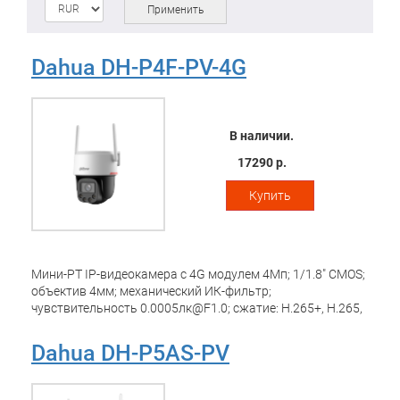
Применить
Dahua DH-P4F-PV-4G
В наличии.
17290 р.
Купить
Мини-PT IP-видеокамера с 4G модулем 4Мп; 1/1.8" CMOS;
объектив 4мм; механический ИК-фильтр;
чувствительность 0.0005лк@F1.0; сжатие: H.265+, H.265,
H.264+, H.264, MJPEG; 2 потока до 4Мп@25к/с;
видеоаналитика: охрана периметра, обнаружение людей
Dahua DH-P5AS-PV
+ автоматическое слежение, обнаружение транспортных
средств; Led-подсветка 30м; встроенные
микрофон+динамик; MicroSD до 256Гбайт; питание: