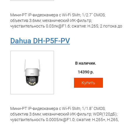
Мини-PT IP-видеокамера с Wi-Fi 5Мп; 1/2.7" CMOS;
объектив 3.6мм; механический ИК-фильтр;
чувствительность 0.03лк@F1.6; сжатие: H.265; 2 потока до
5Мп@25к/с; видеоаналитика: SMD 3.0 (интеллектуальный
детектор движения), обнаружение людей, обнаружение
Dahua DH-P5F-PV
транспортных средств; ИК-подсветка 30м, Led-подсветка
30м; встроенные микрофон+динамик; MicroSD до
256Гбайт; защита: IP65, питание: 12В(DC); Wi-Fi 2.4ГГц
В наличии.
14390 р.
Купить
Мини-PT IP-видеокамера с Wi-Fi 5Мп; 1/1.8" CMOS;
объектив 3.6мм; механический ИК-фильтр; WDR(120дБ);
чувствительность 0.0005лк@F1.0; сжатие: H.265+, H.265,
H.264+, H.264, MJPEG; 2 потока до 5Мп@15к/с;
видеоаналитика: обнаружение людей, обнаружение