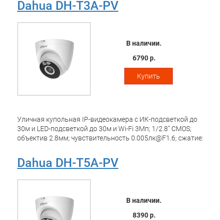
Dahua DH-T3A-PV
транспортных средств; Led-подсветка 30м; встроенные
микрофон+динамик; MicroSD до 512Гбайт; защита: IP66,
питание: 12В(DC); Wi-Fi 2.4ГГц
В наличии.
6790 р.
Купить
Уличная купольная IP-видеокамера с ИК-подсветкой до
30м и LED-подсветкой до 30м и Wi-Fi 3Мп; 1/2.8" CMOS;
объектив 2.8мм; чувствительность 0.005лк@F1.6; сжатие:
H.265, H.264; 2 потока до 3Мп@25к/с; DWDR; обнаружение
людей, обнаружение транспортных средств;
Dahua DH-T5A-PV
интеллектуальная двойная подсветка; встроенные
микрофон+динамик; MicroSD до 256Гбайт; защита: IP67;
питание: 12В(DC); корпус: металл, пластик; Wi-Fi 2.4ГГц
В наличии.
8390 р.