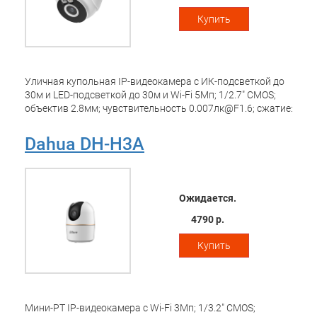
Купить
Уличная купольная IP-видеокамера с ИК-подсветкой до
30м и LED-подсветкой до 30м и Wi-Fi 5Мп; 1/2.7" CMOS;
объектив 2.8мм; чувствительность 0.007лк@F1.6; сжатие:
H.265, H.264; 2 потока до 5Мп@25к/с; DWDR; обнаружение
людей, обнаружение транспортных средств;
Dahua DH-H3A
интеллектуальная двойная подсветка; встроенные
микрофон+динамик; MicroSD до 256Гбайт; защита: IP67;
питание: 12В(DC); корпус: металл, пластик; Wi-Fi 2.4ГГц
Ожидается.
4790 р.
Купить
Мини-PT IP-видеокамера с Wi-Fi 3Мп; 1/3.2" CMOS;