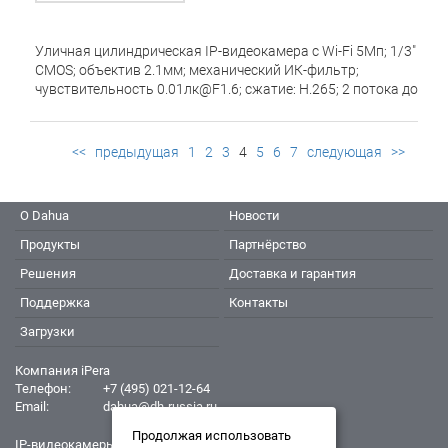
Уличная цилиндрическая IP-видеокамера с Wi-Fi 5Мп; 1/3"
CMOS; объектив 2.1мм; механический ИК-фильтр;
чувствительность 0.01лк@F1.6; сжатие: H.265; 2 потока до
5Мп@15к/с; обнаружение людей, обнаружение
транспортных средств; ИК-подсветка 15м, LED-подсветка
до 10м; встроенные микрофон+динамик; MicroSD до
<<
предыдущая
1
2
3
4
5
6
7
следующая
>>
512Гбайт; питание: 5В(DC); Wi-Fi 2.4ГГц
О Dahua
Новости
Продукты
Партнёрство
Решения
Доставка и гарантия
Поддержка
Контакты
Загрузки
Компания iPera
Телефон:
+7 (495) 021-12-64
Email:
dahua@dh-russia.ru
Продолжая использовать
IP-видеокамеры Dahua - Дахуа