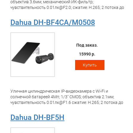
объектив 3.6мм; механический ИК-фильтр;
чувствительность 0.01лк@F2.0; сжатие: H.265; 2 потока до
3Мп@25к/с; видеоаналитика: обнаружение людей; ИК-
подсветка 10м; встроенный микрофон+динамик; MicroSD
Dahua DH-BF4CA/M0508
до 256Гбайт; питание: 5В(DC); Wi-Fi 2.4ГГц
Под заказ.
15990 р.
Купить
Уличная цилиндрическая IP-видеокамера с Wi-Fi и
солнечной батареей 4Мп; 1/3" CMOS; объектив 2.1мм;
чувствительность 0.01лк@F1.6 сжатие: H.265; 2 потока до
4Мп@15к/с; видеоаналитика: обнаружение людей,
обнаружение транспортных средств; ИК-подсветка до
Dahua DH-BF5H
15м, LED-подсветка до 20м; встроенные
микрофон+динамик. PIR-датчик. MicroSD до 512Гбайт; Wi-
Fi 2.4ГГц/5ГГц; защита: IP66; Рабочая температура: от -20