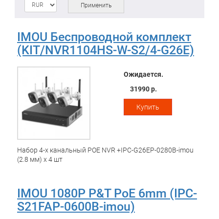
Применить
IMOU Беспроводной комплект
(KIT/NVR1104HS-W-S2/4-G26E)
Ожидается.
31990 р.
Купить
Набор 4-х канальный POE NVR +IPC-G26EP-0280B-imou
(2.8 мм) х 4 шт
IMOU 1080P P&T PoE 6mm (IPC-
S21FAP-0600B-imou)