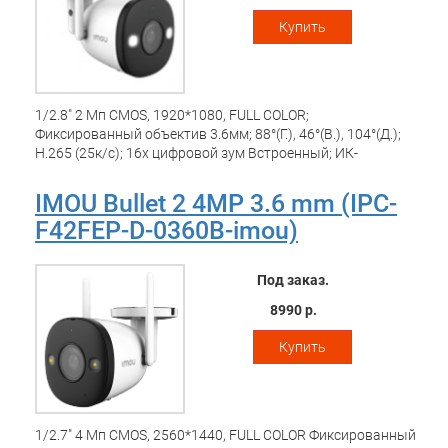
Размеры: 147.7 * 74.2 * 74.2 мм; Вес: 357 г
Купить
1/2.8" 2 Мп CMOS, 1920*1080, FULL COLOR;
Фиксированный объектив 3.6мм; 88°(Г.), 46°(В.), 104°(Д.);
H.265 (25к/с); 16x цифровой зум Встроенный; ИК-
подсветка 30м; Встроенный микрофон и динамик;
Детекция движения; Настраиваемые зоны; Обнаружение
IMOU Bullet 2 4MP 3.6 mm (IPC-
человека; Встроенный прожектор и сирена; Порт 1 x
F42FEP-D-0360B-imou)
100Мбит/с; Wi-Fi:IEEE802.11b/g/n, двойная антенна;
Приложение imou: iOS, Android; ONVIF; Поддержка Micro SD
до 256 ГБ; Кнопка сброса; Питание DC 12В/1A;
Под заказ.
Потребление: <3.5Вт; Материал: пластик и металл;
Рабочие условия: -30°C~+60°C; Относительная влажность
8990 р.
менее 95%; IP67; Размеры: 147.7 * 74.2 * 74.2 мм; Вес: 357 г
Купить
1/2.7" 4 Мп CMOS, 2560*1440, FULL COLOR Фиксированный