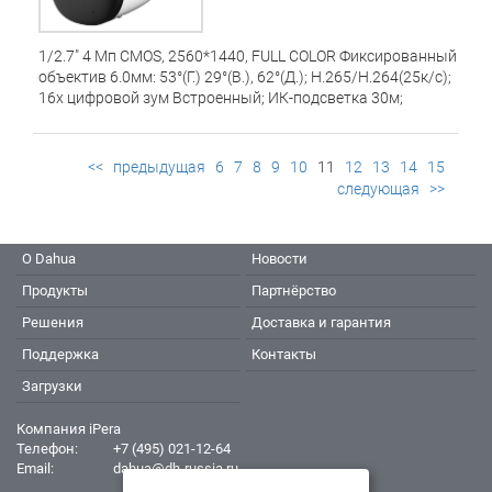
1/2.7" 4 Мп CMOS, 2560*1440, FULL COLOR Фиксированный
объектив 6.0мм: 53°(Г.) 29°(В.), 62°(Д.); H.265/H.264(25к/с);
16x цифровой зум Встроенный; ИК-подсветка 30м;
Встроенный микрофон и динамик; Детекция движения;
Настраиваемые зоны; Обнаружение человека;
Встроенный прожектор и сирена; Порт 1 x 100Мбит/с; Wi-
<<
предыдущая
6
7
8
9
10
11
12
13
14
15
Fi:IEEE802.11b/g/n, двойная антенна; Приложение imou:
следующая
>>
iOS, Android; ONVIF; Поддержка Micro SD до 256 ГБ; Кнопка
сброса; Питание DC 12В/1A; Потребление: <3.5Вт;
Материал: пластик и металл; Рабочие условия:
О Dahua
Новости
-30°C~+60°C; Относительная влажность менее 95%; IP67;
Размеры: 147.7 * 74.2 * 74.2 мм; Вес: 357 г
Продукты
Партнёрство
Решения
Доставка и гарантия
Поддержка
Контакты
Загрузки
Компания iPera
Телефон:
+7 (495) 021-12-64
Email:
dahua@dh-russia.ru