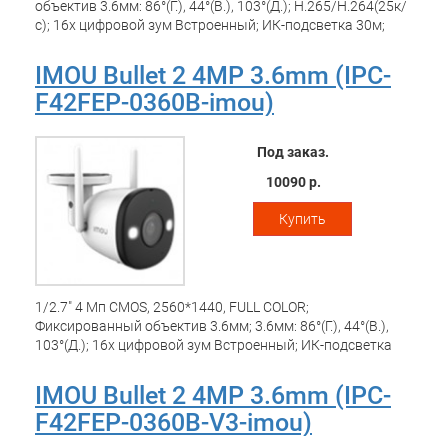
объектив 3.6мм: 86°(Г.), 44°(В.), 103°(Д.); H.265/H.264(25к/
с); 16x цифровой зум Встроенный; ИК-подсветка 30м;
Встроенный микрофон и динамик; Детекция движения;
Настраиваемые зоны; Обнаружение человека;
IMOU Bullet 2 4MP 3.6mm (IPC-
Встроенный прожектор и сирена; Порт 1 x 100Мбит/с; Wi-
F42FEP-0360B-imou)
Fi:IEEE802.11b/g/n, двойная антенна; Приложение imou:
iOS, Android; ONVIF; Поддержка Micro SD до 256 ГБ; Кнопка
сброса; Питание DC 12В/1A; Потребление: <3.5Вт;
Под заказ.
Материал: пластик и металл; Рабочие условия:
-30°C~+60°C; Относительная влажность менее 95%; IP67;
10090 р.
Размеры: 147.7 * 74.2 * 74.2 мм; Вес: 357 г
Купить
1/2.7" 4 Мп CMOS, 2560*1440, FULL COLOR;
Фиксированный объектив 3.6мм; 3.6мм: 86°(Г.), 44°(В.),
103°(Д.); 16x цифровой зум Встроенный; ИК-подсветка
30м; Встроенный микрофон и динамик; Детекция
движения; Настраиваемые зоны; Обнаружение человека;
IMOU Bullet 2 4MP 3.6mm (IPC-
Встроенный прожектор и сирена; Порт 1 x 100Мбит/с; Wi-
F42FEP-0360B-V3-imou)
Fi:IEEE802.11b/g/n, двойная антенна; Приложение imou:
iOS, Android; ONVIF; Поддержка Micro SD до 256 ГБ; Кнопка