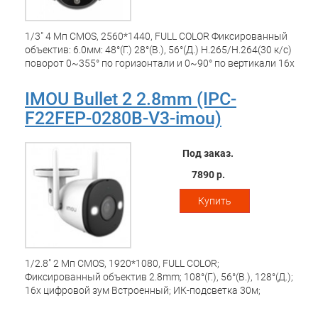
1/3" 4 Мп CMOS, 2560*1440, FULL COLOR Фиксированный
объектив: 6.0мм: 48°(Г.) 28°(В.), 56°(Д.) H.265/H.264(30 к/с)
поворот 0~355° по горизонтали и 0~90° по вертикали 16x
цифровой зум Встроенный ИК-подсветка 30м
Встроенный микрофон Детекция движения
IMOU Bullet 2 2.8mm (IPC-
Настраиваемые зоны Обнаружение человека Встроенный
F22FEP-0280B-V3-imou)
прожектор и сирена Интеллектуальное слежение за
движущимися объектами Порт 1 x 100Мбит/с
Приложение imou: iOS, Android ONVIF Поддержка Micro SD
Под заказ.
до 256 ГБ Кнопка сброса Питание DC 12В/1A
Потребление: <6.2Вт Материал: пластик Рабочие условия:
7890 р.
-20°C ~ +50°C Относительная влажность менее 95% IP66
Размеры: 120,7 * 136,2 * 183,3 мм Вес: 390 г
Купить
1/2.8" 2 Мп CMOS, 1920*1080, FULL COLOR;
Фиксированный объектив 2.8mm; 108°(Г.), 56°(В.), 128°(Д.);
16x цифровой зум Встроенный; ИК-подсветка 30м;
Встроенный микрофон и динамик; Детекция движения;
Настраиваемые зоны; Обнаружение человека;