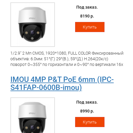
Под заказ.
8190 р.
Купить
1/2.9" 2 Мп CMOS, 1920*1080, FULL COLOR Фиксированный
объектив: 6.0мм: 51°(Г.) 29°(В.), 59°(Д.) H.264(20к/с)
поворот 0~355° по горизонтали и 0~90° по вертикали 16x
цифровой зум Встроенный ИК-подсветка 30м
Встроенный микрофон Детекция движения
IMOU 4MP P&T PoE 6mm (IPC-
Настраиваемые зоны Обнаружение человека Встроенный
S41FAP-0600B-imou)
прожектор и сирена Интеллектуальное слежение за
движущимися объектами Порт 1 x 100Мбит/с
Приложение imou: iOS, Android ONVIF Поддержка Micro SD
Под заказ.
до 256 ГБ Кнопка сброса Питание DC 12В/1A
Потребление: <6.2Вт Материал: пластик Потребление:
8990 р.
<6.2Вт Материал: пластик Рабочие условия: -20°C ~ +50°C
Относительная влажность менее 95% IP66 Размеры: 120,7
Купить
* 136,2 * 183,3 мм Вес: 390 г