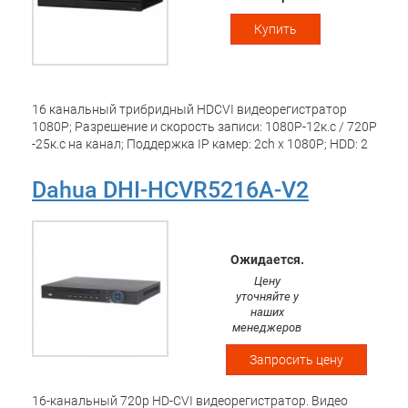
Купить
16 канальный трибридный HDCVI видеорегистратор
1080P; Разрешение и скорость записи: 1080P-12к.с / 720Р
-25к.с на канал; Поддержка IP камер: 2ch x 1080P; HDD: 2
SATA3 до 8Тб; Видеовыходы: 1 HDMI, 1 VGA; Сеть: 1 порт
1Gb; USB 2.0 - 2 порта; Аудио вх. вых 4/1; Трев. вх.вых 16/3;
Dahua DHI-HCVR5216A-V2
RS485; Поддержка: iOS, Android; Размеры: 375мм x 285мм
x 55мм; Питание: DC12В/5A;
Ожидается.
Цену
уточняйте у
наших
менеджеров
Запросить цену
16-канальный 720р HD-CVI видеорегистратор. Видео