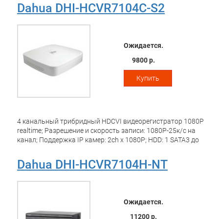
HDD до 16TB;1 ESATA; 4 Audio in/1 Audio out, 16 Alarm
Dahua DHI-HCVR7104C-S2
in,6Alarm out; RS485; 3 х USB2.0, Размеры: 440mm?416mm?
68mm; 1,5U Case;
Ожидается.
9800 р.
Купить
4 канальный трибридный HDCVI видеорегистратор 1080P
realtime; Разрешение и скорость записи: 1080P-25к/с на
канал; Поддержка IP камер: 2ch x 1080P; HDD: 1 SATA3 до
4Тб; Видеовыходы: 1 HDMI, 1 VGA; Аудио вх. вых 1/1; Сеть:
1 порт 100Mb; USB 2.0 - 2 порта; RS485; Поддержка: iOS,
Dahua DHI-HCVR7104H-NT
Android; Размеры: 325мм?255мм?55мм; Питание:
DC12В/2A;
Ожидается.
11200 р.