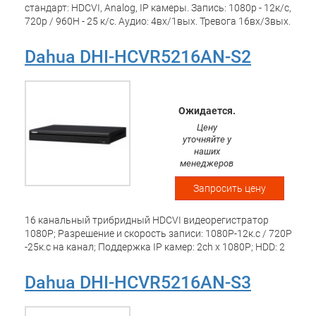
стандарт: HDCVI, Analog, IP камеры. Запись: 1080p - 12к/с,
720p / 960H - 25 к/с. Аудио: 4вх/1вых. Тревога 16вх/3вых.
Сеть 10 / 100 / 1000Мб, 2USB, HDMI, VGA, TV-выход. RS-
232, RS-485, 2xSata HDD (до 8Тб). DC 12В/15Вт,
Dahua DHI-HCVR5216AN-S2
375x285x45 мм, 1U
Ожидается.
Цену
уточняйте у
наших
менеджеров
Запросить цену
16 канальный трибридный HDCVI видеорегистратор
1080P; Разрешение и скорость записи: 1080P-12к.с / 720Р
-25к.с на канал; Поддержка IP камер: 2ch x 1080P; HDD: 2
SATA3 до 8Тб; Видеовыходы: 1 HDMI, 1 VGA; Сеть: 1 порт
1Gb; USB 2.0 - 2 порта; Аудио вх. вых 1/1; RS485;
Dahua DHI-HCVR5216AN-S3
Поддержка: iOS, Android; Размеры: 375мм x 285мм x 55мм;
Питание: DC12В/5A;