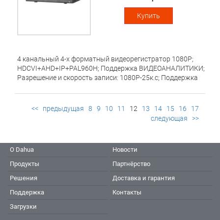
Купить
4 канальный 4-x форматный видеорегистратор 1080P;
HDCVI+AHD+IP+PAL960H; Поддержка ВИДЕОАНАЛИТИКИ;
Разрешение и скорость записи: 1080P-25к.с; Поддержка
IP камер суммарно: 2ch x до 5MP; HDD: 1 SATA3 до 6Тб;
Видеовыходы: 1 HDMI, 1 VGA; Сеть: 1 порт 100mb; USB 2.0 -
2 порта; Аудио вх. вых 1/1; RS485; Поддержка: iOS, Android;
<<
предыдущая
8
9
10
11
12
13
14
15
16
17
следующая
>>
О Dahua
Новости
Продукты
Партнёрство
Решения
Доставка и гарантия
Поддержка
Контакты
Загрузки