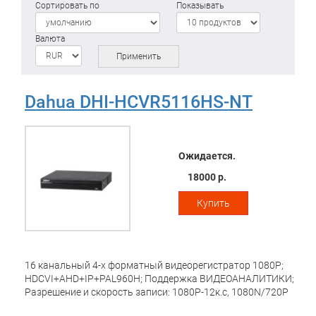
Сортировать по
Показывать
Валюта
Применить
Dahua DHI-HCVR5116HS-NT
Ожидается.
18000 р.
Купить
16 канальный 4-x форматный видеорегистратор 1080P;
HDCVI+AHD+IP+PAL960H; Поддержка ВИДЕОАНАЛИТИКИ;
Разрешение и скорость записи: 1080P-12к.с, 1080N/720Р
-25к.с на канал; Поддержка IP камер суммарно: 8ch x до