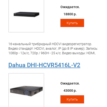
Ожидается.
18800 р.
Купить
16-канальный трибридный HDCVI видеорегистратор.
Видео стандарт: HDCVI, аналог, IP (до 8 IP камер). Запись:
1080p - 12к/с, 720p / 960H - 25 к/с. Видео выходы: HDMI,
VGA. Аудио: 1вх/1вых; Сеть 10 / 100 / 1000Мб.
Интерфейсы: 1-USB 2.0, 1-USB 3.0, RS-232, RS-485, 2xSata
Dahua DHI-HCVR5416L-V2
HDD (до 12Тб). DC 12В/4А, 15Вт (без HDD), 375х285х55 мм,
1U
Ожидается.
43000 р.
Купить