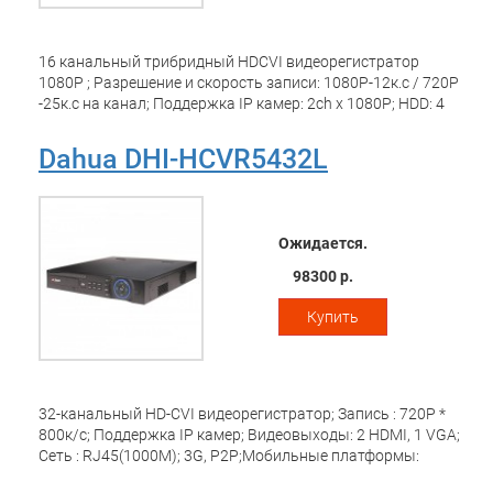
16 канальный трибридный HDCVI видеорегистратор
1080P ; Разрешение и скорость записи: 1080P-12к.с / 720Р
-25к.с на канал; Поддержка IP камер: 2ch x 1080P; HDD: 4
SATA3 до 16Тб; Видеовыходы: 1 HDMI, 1 VGA,1 TV; Сеть: 1
порт 1Gb; USB 2.0 - 3 порта; Аудио вх. вых 4/1; Трев. вх.вых
Dahua DHI-HCVR5432L
16/6; RS485; Поддержка: iOS, Android; Размеры: 440мм x
416мм x 68мм; Питание: AC220В/40 Ватт;
Ожидается.
98300 р.
Купить
32-канальный HD-CVI видеорегистратор; Запись : 720P *
800к/с; Поддержка IP камер; Видеовыходы: 2 HDMI, 1 VGA;
Сеть : RJ45(1000M); 3G, P2P;Мобильные платформы:
iPhone, iPad, Android, Windows Phone; Хранение: 4 SATA