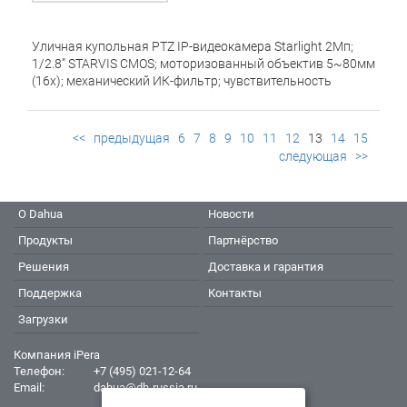
Уличная купольная PTZ IP-видеокамера Starlight 2Mп;
1/2.8” STARVIS CMOS; моторизованный объектив 5~80мм
(16x); механический ИК-фильтр; чувствительность
0.05лк(цвет)@F1.5, 0.005лк(ч/б)@F1.5; сжатие: H.265+,
H.265, H.264+, H.264, MJPEG; 3 потока до 2Мп@25к/с;
видеоаналитика: охрана периметра, украденные/
<<
предыдущая
6
7
8
9
10
11
12
13
14
15
оставленные предметы; тревожные вх/вых: 2/1; аудиовх/
следующая
>>
вых: 1/1; MicroSD до 256Гбайт; защита: IP66; питание:
12В(DC)
О Dahua
Новости
Продукты
Партнёрство
Решения
Доставка и гарантия
Поддержка
Контакты
Загрузки
Компания iPera
Телефон:
+7 (495) 021-12-64
Email:
dahua@dh-russia.ru