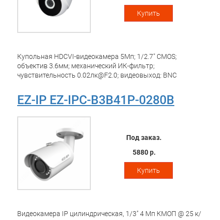
Купить
Купольная HDCVI-видеокамера 5Мп; 1/2.7" CMOS;
объектив 3.6мм; механический ИК-фильтр;
чувствительность 0.02лк@F2.0; видеовыход: BNC
(переключаемый HDCVI/TVI/AHD/CVBS); частота кадров:
25к/c@5Мп; ИК-подсветка до 20м; питание: 12В(DC);
EZ-IP EZ-IPC-B3B41P-0280B
корпус: пластик
Под заказ.
5880 р.
Купить
Видеокамера IP цилиндрическая, 1/3" 4 Мп КМОП @ 25 к/