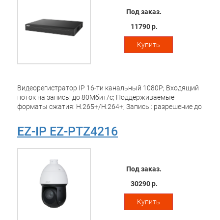
Под заказ.
11790 р.
Купить
Видеорегистратор IP 16-ти канальный 1080Р; Входящий
поток на запись: до 80Мбит/с; Поддерживаемые
форматы сжатия: H.265+/H.264+; Запись : разрешение до
8Мп; HDD: 2 SATA3 до 6Тб каждый; декодирование: 1кн х
8Мп, 4кн х 1080Р; Видеовыходы: 1 HDMI, 1 VGA; Сеть: 1
EZ-IP EZ-PTZ4216
порт 1000Mb; Аудио вх. вых 1/1 для дуплексной связи;
USB: 2 порта 2.0; поддержка ONVIF ,SDK, CGI; Поддержка:
iOS, Android; Питание: DC 12В/4А
Под заказ.
30290 р.
Купить