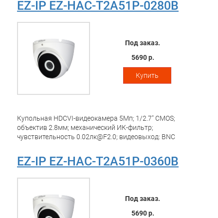
EZ-IP EZ-HAC-T2A51P-0280B
Под заказ.
5690 р.
Купить
Купольная HDCVI-видеокамера 5Мп; 1/2.7" CMOS;
объектив 2.8мм; механический ИК-фильтр;
чувствительность 0.02лк@F2.0; видеовыход: BNC
(переключаемый HDCVI/TVI/AHD/CVBS); частота кадров:
25к/c@5Мп; ИК-подсветка до 20м; питание: 12В(DC);
EZ-IP EZ-HAC-T2A51P-0360B
корпус: пластик
Под заказ.
5690 р.