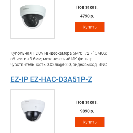
Под заказ.
4790 р.
Купить
Купольная HDCVI-видеокамера 5Мп; 1/2.7" CMOS;
объектив 3.6мм; механический ИК-фильтр;
чувствительность 0.02лк@F2.0; видеовыход: BNC
(переключаемый HDCVI/TVI/AHD/CVBS); частота кадров:
25к/c@5Мп; ИК-подсветка до 20м; питание: 12В(DC);
EZ-IP EZ-HAC-D3A51P-Z
корпус: пластик
Под заказ.
9890 р.
Купить