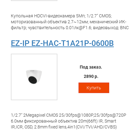
Купольная HDCVI-видеокамера 5Мп; 1/2.7" CMOS;
моторизованный объектив 2.7~12мм; механический ИК-
фильтр; чувствительность 0.01лк@F1.6; видеовыход: BNC
(переключаемый HDCVI/TVI/AHD/CVBS); частота кадров:
25к/c@5Мп; ИК-подсветка до 30м; защита: IP67; питание:
EZ-IP EZ-HAC-T1A21P-0600B
12В(DC); корпус: пластик
Под заказ.
2890 р.
Купить
1/2.7" 2Megapixel CMOS 25/30fps@1080P,25/30fps@720P
6.0мм фиксированный объектив 20m(66ft) IR, Smart
IR,ICR, OSD, 2.8mm fixed lens,4in1(CVI/TVI/AHD/CVBS)
Пластиковый корпус