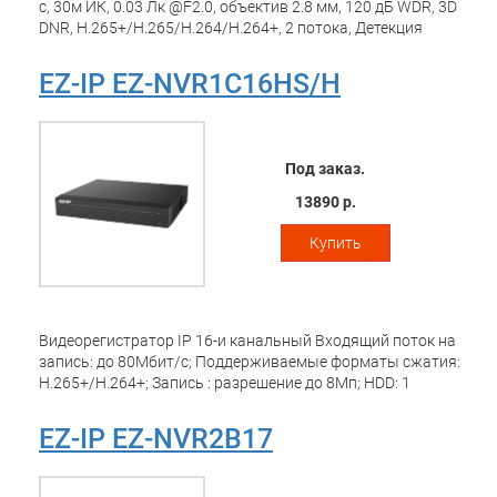
с, 30м ИК, 0.03 Лк @F2.0, объектив 2.8 мм, 120 дБ WDR, 3D
DNR, H.265+/H.265/H.264/H.264+, 2 потока, Детекция
движения, IP67, металл, -40~+60°C
EZ-IP EZ-NVR1C16HS/H
Под заказ.
13890 р.
Купить
Видеорегистратор IP 16-и канальный Входящий поток на
запись: до 80Мбит/с; Поддерживаемые форматы сжатия:
H.265+/H.264+; Запись : разрешение до 8Мп; HDD: 1
SATA3до 10Тб; декодирование: 1кн х 8Мп, 4кн х 1080Р;
Видеовыходы: 1 HDMI, 1 VGA; Сеть: 1 порт 1000Mb; Аудио
EZ-IP EZ-NVR2B17
вх. вых 1/1 для дуплексной связи; USB: 1 порт 3.0, 1 порт
2.0; поддержка ONVIF ,SDK, CGI; Поддержка: iOS, Android;
Питание: DC 12В/2А