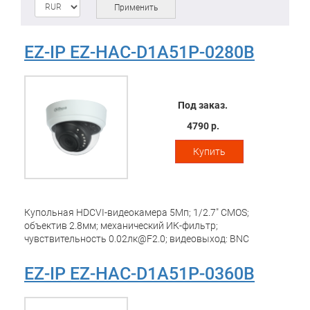
Применить
EZ-IP EZ-HAC-D1A51P-0280B
Под заказ.
4790 р.
Купить
Купольная HDCVI-видеокамера 5Мп; 1/2.7" CMOS;
объектив 2.8мм; механический ИК-фильтр;
чувствительность 0.02лк@F2.0; видеовыход: BNC
(переключаемый HDCVI/TVI/AHD/CVBS); частота кадров:
25к/c@5Мп; ИК-подсветка до 20м; питание: 12В(DC);
EZ-IP EZ-HAC-D1A51P-0360B
корпус: пластик