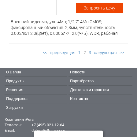
Запросить цену
Внешний видеомодуль 4Mп; 1/2,7" 4Mп CMOS;
фиксированный объектив: 2,8мм; чувствительность:
0.005лк/F2.0(цвет), 0.0005лк/F2.0(Ч/Б); WDR; рабочая
температура: -40°~+60°С
<<
предыдущая
1
2
3
следующая
>>
О Dahua
Новости
Продукты
Партнёрство
Решения
Доставка и гарантия
Поддержка
Контакты
Загрузки
Компания iPera
Телефон:
+7 (495) 021-12-64
Email:
dahua@dh-russia.ru