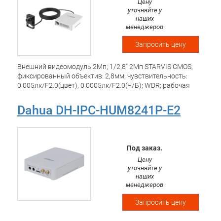
Цену
уточняйте у
наших
менеджеров
Запросить цену
Внешний видеомодуль 2Mп; 1/2,8" 2Mп STARVIS CMOS;
фиксированный объектив: 2,8мм; чувствительность:
0.005лк/F2.0(цвет), 0.0005лк/F2.0(Ч/Б); WDR; рабочая
температура: -40°~+60°С
Dahua DH-IPC-HUM8241P-E2
Под заказ.
Цену
уточняйте у
наших
менеджеров
Запросить цену