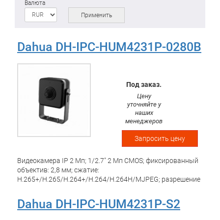
Валюта
Применить
Dahua DH-IPC-HUM4231P-0280B
Под заказ.
Цену
уточняйте у
наших
менеджеров
Запросить цену
Видеокамера IP 2 Mп; 1/2.7" 2 Mп CMOS; фиксированный
объектив: 2,8 мм; сжатие:
H.265+/H.265/H.264+/H.264/H.264H/MJPEG; разрешение
и скорость трансляции видео: 2 Mп(1~25 к/с); 2 потока
чувствительность: 0.007 лк/F2.4(цвет, 1/3 с), 0.04
Dahua DH-IPC-HUM4231P-S2
лк/F2.4(цвет, 1/30 с), 0.004 лк/F2.4(ч/б, 1/3 с), 0.02
лк/F2.4(ч/б, 1/30 с); ВИДЕОАНАЛИТИКА; WDR 120 дБ;