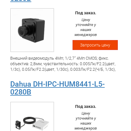
Под заказ.
Цену
уточняйте у
наших
менеджеров
Запросить цену
Внешний видеомодуль 4Mп; 1/2,7" 4Mп CMOS; фикс.
объектив: 2,8мм; чувствительность: 0.005Лк/F2.2(цвет,
1/3с), 0.05Лк/F2.2(цвет, 1/30с), 0.003Лк/F2.2(Ч/Б, 1/3с),
0.03/F2.2(Ч/Б, 1/30с); Рабочая температура: -40 -+60 С;
Dahua DH-IPC-HUM8441-L5-
0280B
Под заказ.
Цену
уточняйте у
наших
менеджеров