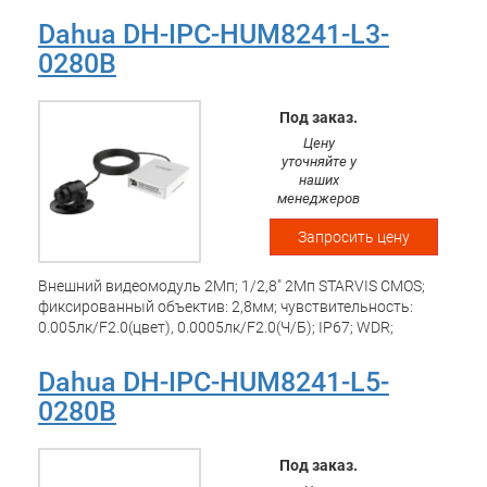
0.01Лк/F1.8(Ч/Б, 1/3с), 0.05/F1.8(Ч/Б, 1/30с); IP67; WDR;
Рабочая температура: -40 -+60 С;
Dahua DH-IPC-HUM8241-L3-
0280B
Под заказ.
Цену
уточняйте у
наших
менеджеров
Запросить цену
Внешний видеомодуль 2Mп; 1/2,8" 2Mп STARVIS CMOS;
фиксированный объектив: 2,8мм; чувствительность:
0.005лк/F2.0(цвет), 0.0005лк/F2.0(Ч/Б); IP67; WDR;
рабочая температура: -40°~+60°С
Dahua DH-IPC-HUM8241-L5-
0280B
Под заказ.