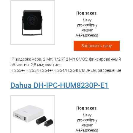
ONVIF; питание: DC12В; Рабочая температура: -30 -+60 С;
Под заказ.
Цену
уточняйте у
наших
менеджеров
Запросить цену
IP-видеокамера, 2 Mп; 1/2.7" 2 Mп CMOS; фиксированный
объектив: 2,8 мм; сжатие:
H.265+/H.265/H.264+/H.264/H.264H/MJPEG; разрешение
и скорость трансляции видео: 2 Mп(1~25 к/с); 2 потока
чувствительность: 0.007 лк/F2.4(цвет, 1/3 с), 0.04
Dahua DH-IPC-HUM8230P-E1
лк/F2.4(цвет, 1/30 с), 0.004 лк/F2.4(ч/б, 1/3 с), 0.02
лк/F2.4(ч/б, 1/30 с); ВИДЕОАНАЛИТИКА; WDR 120 дБ;
ONVIF; питание: DC12В; рабочая температура: -30°~+60°С
Под заказ.
Цену
уточняйте у
наших
менеджеров