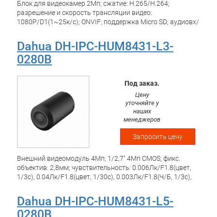
Блок для видеокамер 2Мп; сжатие: H.265/H.264;
разрешение и скорость трансляции видео:
1080P/D1(1~25к/c); ONVIF; поддержка Micro SD; аудиовх/
вых: 1/1 ;тревожные вх./вых.: 2/2; RS232 питание:
DC12В/PОE ; рабочая температура: -40°~+60°С
Dahua DH-IPC-HUM8431-L3-
0280B
Под заказ.
Цену
уточняйте у
наших
менеджеров
Запросить цену
Внешний видеомодуль 4Mп; 1/2,7" 4Mп CMOS; фикс.
объектив: 2,8мм; чувствительность: 0.006Лк/F1.8(цвет,
1/3с), 0.04Лк/F1.8(цвет, 1/30с), 0.003Лк/F1.8(Ч/Б, 1/3с),
0,02/F1.8(Ч/Б, 1/30с); IP67 ; Рабочая температура: -40 -+60
С;
Dahua DH-IPC-HUM8431-L5-
0280B