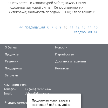
Считыватель c клавиатурой Mifare; RS485; Синяя
подсветка, звуковой сигнал; Cенсорные кнопки;
Антикража; Дальность передачи: 100м; Класс защиты:
IP55;
<<
предыдущая
6
7
8
9
10
11
12
13
14
15
следующая
>>
О Dahua
Новости
Продукты
Партнёрство
Решения
Доставка и гарантия
Поддержка
Контакты
Загрузки
Компания iPera
Телефон:
+7 (495) 021-12-64
Email:
dahua@dh-russia.ru
Продолжая использовать
IP-видеокамеры Dahua - Дахуа
настоящий сайт, вы даёте